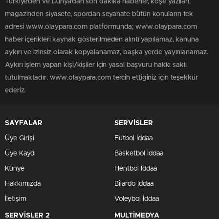
Türkiye'den ve Dünya’dan son dakika haberler, köşe yazıları,
magazinden siyasete, spordan seyahate bütün konuların tek
adresi www.olaypara.com platformunda; www.olaypara.com
haber içerikleri kaynak gösterilmeden alıntı yapılamaz, kanuna
aykırı ve izinsiz olarak kopyalanamaz, başka yerde yayınlanamaz.
Aykırı işlem yapan kişi/kişiler için yasal başvuru hakkı saklı
tutulmaktadır. www.olaypara.com tercih ettiğiniz için teşekkür
ederiz.
SAYFALAR
SERVİSLER
Üye Girişi
Futbol İddaa
Üye Kaydı
Basketbol İddaa
Künye
Hentbol İddaa
Hakkımızda
Bilardo İddaa
İletişim
Voleybol İddaa
SERVİSLER 2
MULTİMEDYA