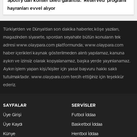
Spotify’dan konser bileti garantisi: ‘Reserved’ programı
hayranları evvel alıyor
Türkiye'den ve Dünya’dan son dakika haberler, köşe yazıları,
magazinden siyasete, spordan seyahate bütün konuların tek
adresi www.olaypara.com platformunda; www.olaypara.com
haber içerikleri kaynak gösterilmeden alıntı yapılamaz, kanuna
aykırı ve izinsiz olarak kopyalanamaz, başka yerde yayınlanamaz.
Aykırı işlem yapan kişi/kişiler için yasal başvuru hakkı saklı
tutulmaktadır. www.olaypara.com tercih ettiğiniz için teşekkür
ederiz.
SAYFALAR
SERVİSLER
Üye Girişi
Futbol İddaa
Üye Kaydı
Basketbol İddaa
Künye
Hentbol İddaa