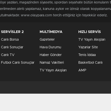
köşe yazıları, magazinden siyasete, spordan seyahate bütün konuları
rilmeden alıntı yapılamaz, kanuna aykırı ve izinsiz olarak kopyalanam
 tutulmaktadır. www.olaypara.com tercih ettiğiniz için teşekkür ederiz.
SERVİSLER 2
MULTİMEDYA
HIZLI SERVİS
Canlı Borsa
Gazeteler
TV Yayın Akışları
Canlı Sonuçlar
Hava Durumu
Yazarlar Site
Canlı TV
Haber Gönder
Tenis İddaa
Futbol Canlı Sonuçlar
Namaz Vakitleri
Basketbol Canlı
TV Yayın Akışları
AMP