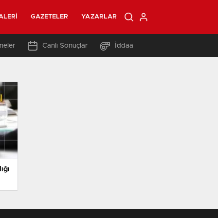
ALERI
GAZETELER
YAZARLAR
neler
Canlı Sonuçlar
İddaa
ığı