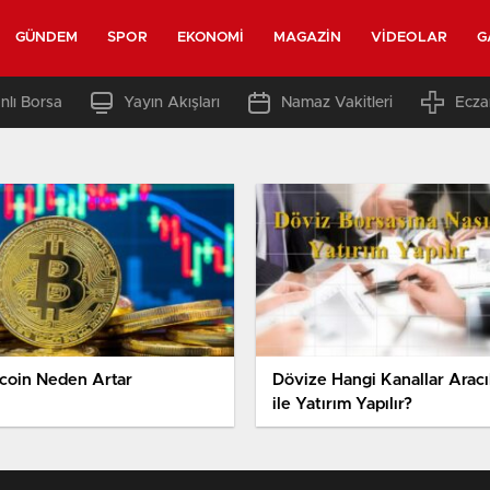
GÜNDEM
SPOR
EKONOMI
MAGAZIN
VIDEOLAR
G
nlı Borsa
Yayın Akışları
Namaz Vakitleri
Ecza
tcoin Neden Artar
Dövize Hangi Kanallar Aracıl
ile Yatırım Yapılır?