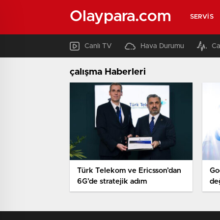
Olaypara.com
SERVIS
Canlı TV
Hava Durumu
Ca
çalışma Haberleri
Türk Telekom ve Ericsson’dan
Go
6G’de stratejik adım
değ