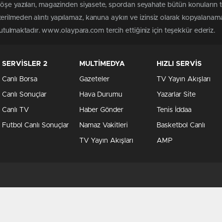
köşe yazıları, magazinden siyasete, spordan seyahate bütün konuları
rilmeden alıntı yapılamaz, kanuna aykırı ve izinsiz olarak kopyalanam
 tutulmaktadır. www.olaypara.com tercih ettiğiniz için teşekkür ederiz.
SERVİSLER 2
MULTİMEDYA
HIZLI SERVİS
Canlı Borsa
Gazeteler
TV Yayın Akışları
Canlı Sonuçlar
Hava Durumu
Yazarlar Site
Canlı TV
Haber Gönder
Tenis İddaa
Futbol Canlı Sonuçlar
Namaz Vakitleri
Basketbol Canlı
TV Yayın Akışları
AMP