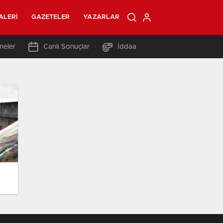
ALERI
GAZETELER
YAZARLAR
neler
Canlı Sonuçlar
İddaa