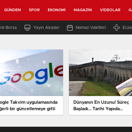
GÜNDEM
SPOR
EKONOMI
MAGAZIN
VIDEOLAR
G
nlı Borsa
Yayın Akışları
Namaz Vakitleri
Ecza
ogle Takvim uygulamasında
Dünyanın En Uzunu! Süreç
erli bir güncellemeye gitti
Başladı… Tarihi Yapıda
Çalışmalar Başlıyor