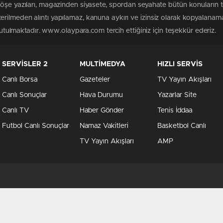
köşe yazıları, magazinden siyasete, spordan seyahate bütün konuları
rilmeden alıntı yapılamaz, kanuna aykırı ve izinsiz olarak kopyalanam
 tutulmaktadır. www.olaypara.com tercih ettiğiniz için teşekkür ederiz.
SERVİSLER 2
MULTİMEDYA
HIZLI SERVİS
Canlı Borsa
Gazeteler
TV Yayın Akışları
Canlı Sonuçlar
Hava Durumu
Yazarlar Site
Canlı TV
Haber Gönder
Tenis İddaa
Futbol Canlı Sonuçlar
Namaz Vakitleri
Basketbol Canlı
TV Yayın Akışları
AMP