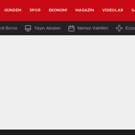
GÜNDEM
SPOR
EKONOMI
MAGAZIN
VIDEOLAR
G
nlı Borsa
Yayın Akışları
Namaz Vakitleri
Ecza