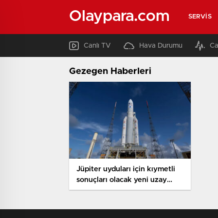
Olaypara.com
SERVIS
Canlı TV
Hava Durumu
Ca
Gezegen Haberleri
Jüpiter uyduları için kıymetli
sonuçları olacak yeni uzay
vazifesi başlıyor!