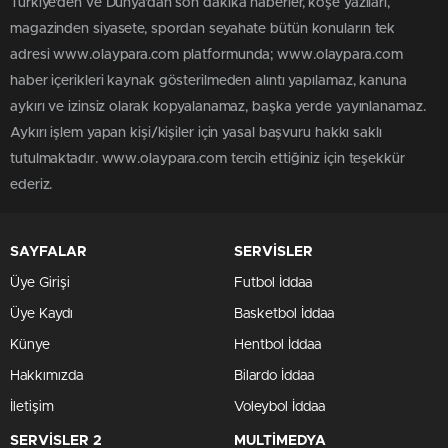
Türkiye'den ve Dünya’dan son dakika haberler, köşe yazıları,
magazinden siyasete, spordan seyahate bütün konuların tek
adresi www.olaypara.com platformunda; www.olaypara.com
haber içerikleri kaynak gösterilmeden alıntı yapılamaz, kanuna
aykırı ve izinsiz olarak kopyalanamaz, başka yerde yayınlanamaz.
Aykırı işlem yapan kişi/kişiler için yasal başvuru hakkı saklı
tutulmaktadır. www.olaypara.com tercih ettiğiniz için teşekkür
ederiz.
SAYFALAR
SERVİSLER
Üye Girişi
Futbol İddaa
Üye Kaydı
Basketbol İddaa
Künye
Hentbol İddaa
Hakkımızda
Bilardo İddaa
İletişim
Voleybol İddaa
SERVİSLER 2
MULTİMEDYA