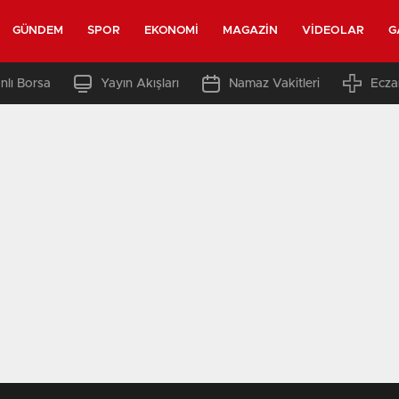
GÜNDEM
SPOR
EKONOMI
MAGAZIN
VIDEOLAR
G
nlı Borsa
Yayın Akışları
Namaz Vakitleri
Ecza