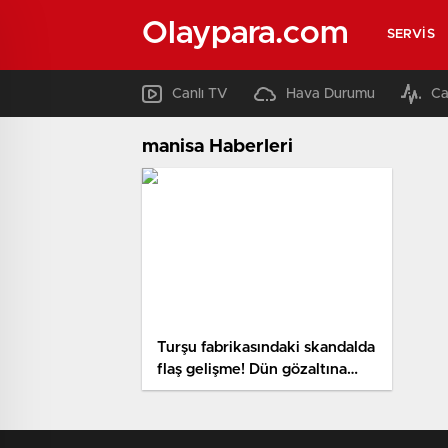
Olaypara.com
SERVIS
Canlı TV
Hava Durumu
Ca
manisa Haberleri
Turşu fabrikasındaki skandalda
flaş gelişme! Dün gözaltına
alınmıştı