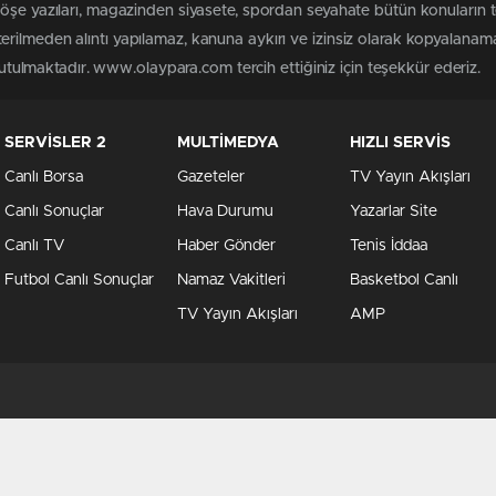
köşe yazıları, magazinden siyasete, spordan seyahate bütün konuları
rilmeden alıntı yapılamaz, kanuna aykırı ve izinsiz olarak kopyalanam
 tutulmaktadır. www.olaypara.com tercih ettiğiniz için teşekkür ederiz.
SERVİSLER 2
MULTİMEDYA
HIZLI SERVİS
Canlı Borsa
Gazeteler
TV Yayın Akışları
Canlı Sonuçlar
Hava Durumu
Yazarlar Site
Canlı TV
Haber Gönder
Tenis İddaa
Futbol Canlı Sonuçlar
Namaz Vakitleri
Basketbol Canlı
TV Yayın Akışları
AMP