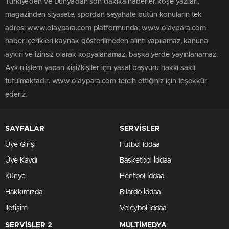
Türkiye'den ve Dünya’dan son dakika haberler, köşe yazıları,
magazinden siyasete, spordan seyahate bütün konuların tek
adresi www.olaypara.com platformunda; www.olaypara.com
haber içerikleri kaynak gösterilmeden alıntı yapılamaz, kanuna
aykırı ve izinsiz olarak kopyalanamaz, başka yerde yayınlanamaz.
Aykırı işlem yapan kişi/kişiler için yasal başvuru hakkı saklı
tutulmaktadır. www.olaypara.com tercih ettiğiniz için teşekkür
ederiz.
SAYFALAR
SERVİSLER
Üye Girişi
Futbol İddaa
Üye Kaydı
Basketbol İddaa
Künye
Hentbol İddaa
Hakkımızda
Bilardo İddaa
İletişim
Voleybol İddaa
SERVİSLER 2
MULTİMEDYA