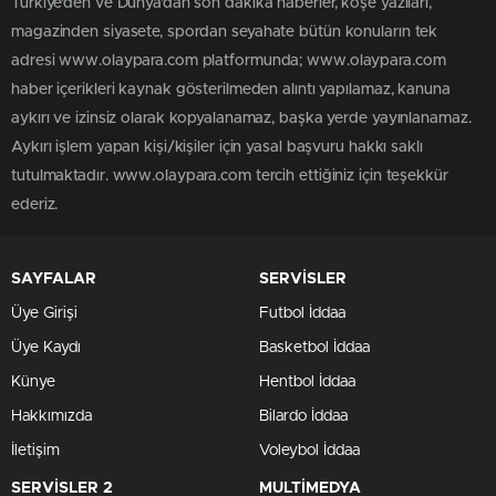
Türkiye'den ve Dünya’dan son dakika haberler, köşe yazıları,
magazinden siyasete, spordan seyahate bütün konuların tek
adresi www.olaypara.com platformunda; www.olaypara.com
haber içerikleri kaynak gösterilmeden alıntı yapılamaz, kanuna
aykırı ve izinsiz olarak kopyalanamaz, başka yerde yayınlanamaz.
Aykırı işlem yapan kişi/kişiler için yasal başvuru hakkı saklı
tutulmaktadır. www.olaypara.com tercih ettiğiniz için teşekkür
ederiz.
SAYFALAR
SERVİSLER
Üye Girişi
Futbol İddaa
Üye Kaydı
Basketbol İddaa
Künye
Hentbol İddaa
Hakkımızda
Bilardo İddaa
İletişim
Voleybol İddaa
SERVİSLER 2
MULTİMEDYA