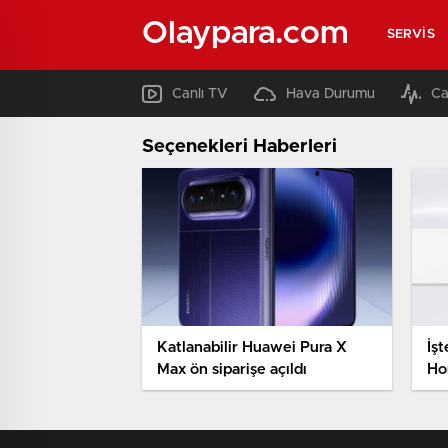
Olaypara.com
SERVIS
Canlı TV
Hava Durumu
Ca
Seçenekleri Haberleri
Katlanabilir Huawei Pura X
İşt
Max ön siparişe açıldı
Ho