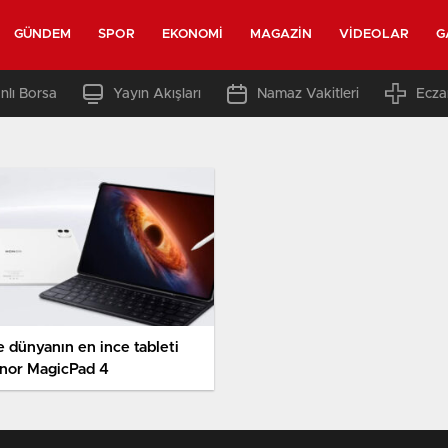
GÜNDEM
SPOR
EKONOMI
MAGAZIN
VIDEOLAR
G
nlı Borsa
Yayın Akışları
Namaz Vakitleri
Ecza
e dünyanın en ince tableti
nor MagicPad 4