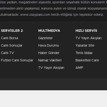
köşe yazıları, magazinden siyasete, spordan seyahate bütün konuları
rilmeden alıntı yapılamaz, kanuna aykırı ve izinsiz olarak kopyalanam
 tutulmaktadır. www.olaypara.com tercih ettiğiniz için teşekkür ederiz.
SERVİSLER 2
MULTİMEDYA
HIZLI SERVİS
Canlı Borsa
Gazeteler
TV Yayın Akışları
Canlı Sonuçlar
Hava Durumu
Yazarlar Site
Canlı TV
Haber Gönder
Tenis İddaa
Futbol Canlı Sonuçlar
Namaz Vakitleri
Basketbol Canlı
TV Yayın Akışları
AMP