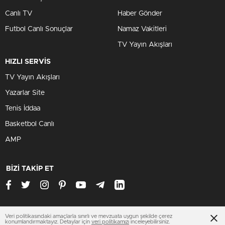
Canlı TV
Haber Gönder
Futbol Canlı Sonuçlar
Namaz Vakitleri
TV Yayın Akışları
HIZLI SERVİS
TV Yayın Akışları
Yazarlar Site
Tenis İddaa
Basketbol Canlı
AMP
BİZİ TAKİP ET
Veri politikasındaki amaçlarla sınırlı ve mevzuata uygun şekilde çerez
www.olaypara.com
konumlandırmaktayız. Detaylar için
veri politikamızı
inceleyebilirsiniz.