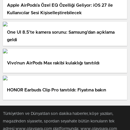
Apple AirPods’a Özel EQ Özelliği Geliyor: iOS 27 ile
Kullanıcılar Sesi Kişiselleştirebilecek
One UI 8.5’te kamera sorunu: Samsung’dan açıklama
geldi
Vivo’nun AirPods Max rakibi kulaklığı tanıtıldı
HONOR Earbuds Clip Pro tanıtıldı: Fiyatına bakın
Türkiye'den ve Dünya’dan son dakika haberler, köşe yazıları,
magazinden siyasete, spordan seyahate bütün konuların tek
adresi www.olaypara.com platformunda; www.olaypara.com