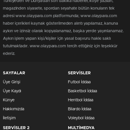
Türkiye'den ve Dünya’dan son dakika haberler, köşe yazıları,
magazinden siyasete, spordan seyahate bütün konuların tek
adresi www.olaypara.com platformunda; www.olaypara.com
haber içerikleri kaynak gösterilmeden alıntı yapılamaz, kanuna
aykırı ve izinsiz olarak kopyalanamaz, başka yerde yayınlanamaz.
Aykırı işlem yapan kişi/kişiler için yasal başvuru hakkı saklı
tutulmaktadır. www.olaypara.com tercih ettiğiniz için teşekkür
ederiz.
SAYFALAR
SERVİSLER
Üye Girişi
Futbol İddaa
Üye Kaydı
Basketbol İddaa
Künye
Hentbol İddaa
Hakkımızda
Bilardo İddaa
İletişim
Voleybol İddaa
SERVİSLER 2
MULTİMEDYA