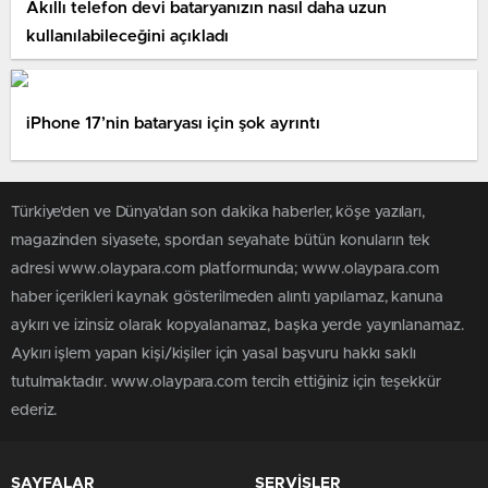
Akıllı telefon devi bataryanızın nasıl daha uzun
kullanılabileceğini açıkladı
iPhone 17’nin bataryası için şok ayrıntı
Türkiye'den ve Dünya’dan son dakika haberler, köşe yazıları,
magazinden siyasete, spordan seyahate bütün konuların tek
adresi www.olaypara.com platformunda; www.olaypara.com
haber içerikleri kaynak gösterilmeden alıntı yapılamaz, kanuna
aykırı ve izinsiz olarak kopyalanamaz, başka yerde yayınlanamaz.
Aykırı işlem yapan kişi/kişiler için yasal başvuru hakkı saklı
tutulmaktadır. www.olaypara.com tercih ettiğiniz için teşekkür
ederiz.
SAYFALAR
SERVİSLER