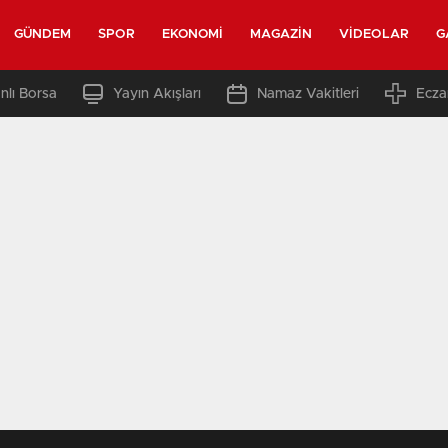
GÜNDEM
SPOR
EKONOMI
MAGAZIN
VIDEOLAR
G
nlı Borsa
Yayın Akışları
Namaz Vakitleri
Ecza