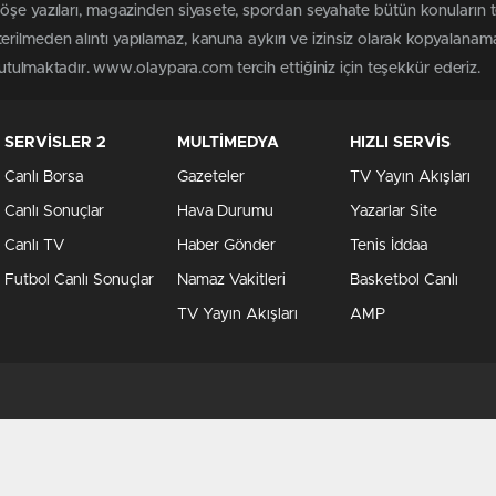
köşe yazıları, magazinden siyasete, spordan seyahate bütün konuları
rilmeden alıntı yapılamaz, kanuna aykırı ve izinsiz olarak kopyalanam
 tutulmaktadır. www.olaypara.com tercih ettiğiniz için teşekkür ederiz.
SERVİSLER 2
MULTİMEDYA
HIZLI SERVİS
Canlı Borsa
Gazeteler
TV Yayın Akışları
Canlı Sonuçlar
Hava Durumu
Yazarlar Site
Canlı TV
Haber Gönder
Tenis İddaa
Futbol Canlı Sonuçlar
Namaz Vakitleri
Basketbol Canlı
TV Yayın Akışları
AMP