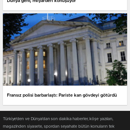
Dünya genç milyarderi konuşuyor
Fransız polisi barbarlaştı: Pariste kan gövdeyi götürdü
Türkiye'den ve Dünya’dan son dakika haberler, köşe yazıları,
magazinden siyasete, spordan seyahate bütün konuların tek