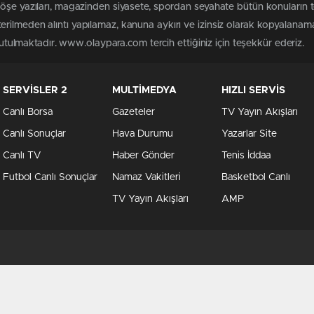
köşe yazıları, magazinden siyasete, spordan seyahate bütün konuları
rilmeden alıntı yapılamaz, kanuna aykırı ve izinsiz olarak kopyalanam
 tutulmaktadır. www.olaypara.com tercih ettiğiniz için teşekkür ederiz.
SERVİSLER 2
MULTİMEDYA
HIZLI SERVİS
Canlı Borsa
Gazeteler
TV Yayın Akışları
Canlı Sonuçlar
Hava Durumu
Yazarlar Site
Canlı TV
Haber Gönder
Tenis İddaa
Futbol Canlı Sonuçlar
Namaz Vakitleri
Basketbol Canlı
TV Yayın Akışları
AMP