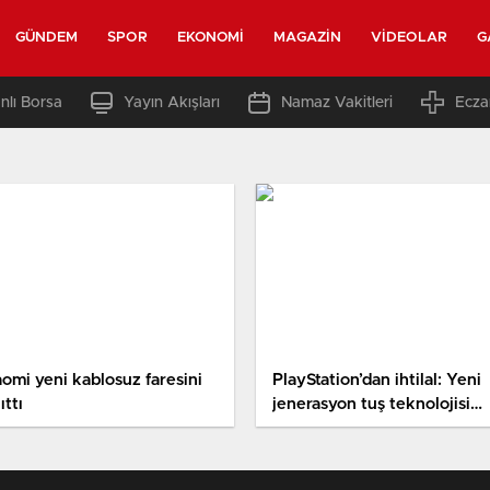
GÜNDEM
SPOR
EKONOMI
MAGAZIN
VIDEOLAR
G
nlı Borsa
Yayın Akışları
Namaz Vakitleri
Ecza
aomi yeni kablosuz faresini
PlayStation’dan ihtilal: Yeni
ıttı
jenerasyon tuş teknolojisi
yolda!