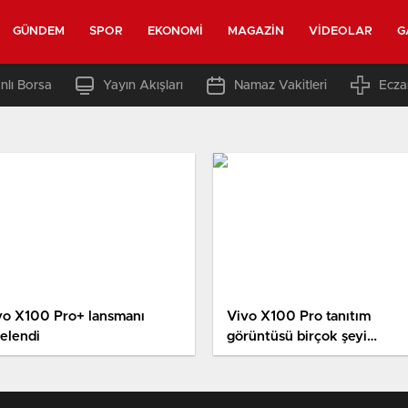
GÜNDEM
SPOR
EKONOMI
MAGAZIN
VIDEOLAR
G
nlı Borsa
Yayın Akışları
Namaz Vakitleri
Ecza
vo X100 Pro+ lansmanı
Vivo X100 Pro tanıtım
telendi
görüntüsü birçok şeyi
gösteriyor