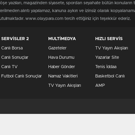
köşe yazıları, magazinden siyasete, spordan seyahate bütün konuları
rilmeden alıntı yapılamaz, kanuna aykırı ve izinsiz olarak kopyalanam
 tutulmaktadır. www.olaypara.com tercih ettiğiniz için teşekkür ederiz.
SERVİSLER 2
MULTİMEDYA
HIZLI SERVİS
Canlı Borsa
Gazeteler
TV Yayın Akışları
Canlı Sonuçlar
Hava Durumu
Yazarlar Site
Canlı TV
Haber Gönder
Tenis İddaa
Futbol Canlı Sonuçlar
Namaz Vakitleri
Basketbol Canlı
TV Yayın Akışları
AMP