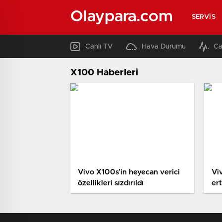
Olaypara.com
SERVIS
Canlı TV
Hava Durumu
Ca
X100 Haberleri
Vivo X100s’in heyecan verici
Vi
özellikleri sızdırıldı
er