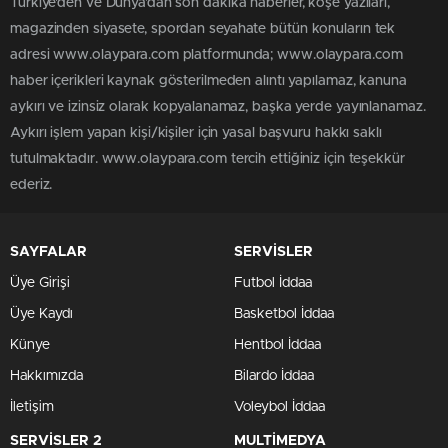
Türkiye'den ve Dünya’dan son dakika haberler, köşe yazıları,
magazinden siyasete, spordan seyahate bütün konuların tek
adresi www.olaypara.com platformunda; www.olaypara.com
haber içerikleri kaynak gösterilmeden alıntı yapılamaz, kanuna
aykırı ve izinsiz olarak kopyalanamaz, başka yerde yayınlanamaz.
Aykırı işlem yapan kişi/kişiler için yasal başvuru hakkı saklı
tutulmaktadır. www.olaypara.com tercih ettiğiniz için teşekkür
ederiz.
SAYFALAR
SERVİSLER
Üye Girişi
Futbol İddaa
Üye Kaydı
Basketbol İddaa
Künye
Hentbol İddaa
Hakkımızda
Bilardo İddaa
İletişim
Voleybol İddaa
SERVİSLER 2
MULTİMEDYA