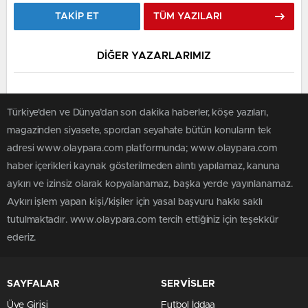
TAKİP ET
TÜM YAZILARI
DİĞER YAZARLARIMIZ
Türkiye'den ve Dünya’dan son dakika haberler, köşe yazıları,
magazinden siyasete, spordan seyahate bütün konuların tek
adresi www.olaypara.com platformunda; www.olaypara.com
haber içerikleri kaynak gösterilmeden alıntı yapılamaz, kanuna
aykırı ve izinsiz olarak kopyalanamaz, başka yerde yayınlanamaz.
Aykırı işlem yapan kişi/kişiler için yasal başvuru hakkı saklı
tutulmaktadır. www.olaypara.com tercih ettiğiniz için teşekkür
ederiz.
SAYFALAR
SERVİSLER
Üye Girişi
Futbol İddaa