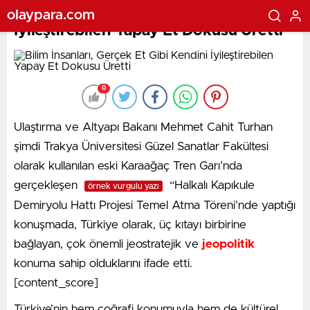
Bilim İnsanları, Gerçek Et Gibi Kendini
olaypara.com
İyileştirebilen Yapay Et Dokusu Üretti
0
Ulaştırma ve Altyapı Bakanı Mehmet Cahit Turhan
şimdi Trakya Üniversitesi Güzel Sanatlar Fakültesi
olarak kullanılan eski Karaağaç Tren Garı’nda
gerçekleşen
“Halkalı Kapıkule
örnek vurgulu yazı
Demiryolu Hattı Projesi Temel Atma Töreni’nde yaptığı
konuşmada, Türkiye olarak, üç kıtayı birbirine
bağlayan, çok önemli jeostratejik ve
jeopolitik
konuma sahip olduklarını ifade etti.
[content_score]
Türkiye’nin hem coğrafi konumuyla hem de kültürel