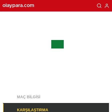
olaypara.com
MAÇ BILGISI
KARŞILAŞTIRMA