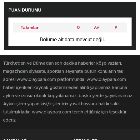
PUAN DURUMU
Takımlar
O
Av
P
Bölüme ait data mevcut değil.
Türkiye'den ve Dünya’dan son dakika haberler, köşe yazıları,
magazinden siyasete, spordan seyahate bütün konuların tek
adresi www.olaypara.com platformunda; www.olaypara.com
haber içerikleri kaynak gösterilmeden alıntı yapılamaz, kanuna
aykırı ve izinsiz olarak kopyalanamaz, başka yerde yayınlanamaz.
Aykırı işlem yapan kişi/kişiler için yasal başvuru hakkı saklı
tutulmaktadır. www.olaypara.com tercih ettiğiniz için teşekkür
ederiz.