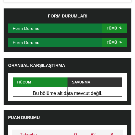
FORM DURUMLARI
Form Durumu
TÜMÜ
Form Durumu
TÜMÜ
ORANSAL KARŞILAŞTIRMA
HÜCUM
SAVUNMA
PAS
FAUL
Bu bölüme ait data mevcut değil.
PUAN DURUMU
Takımlar
O
Av
P