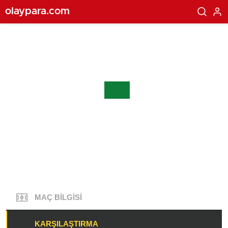
olaypara.com
MAÇ BILGISI
KARŞILAŞTIRMA