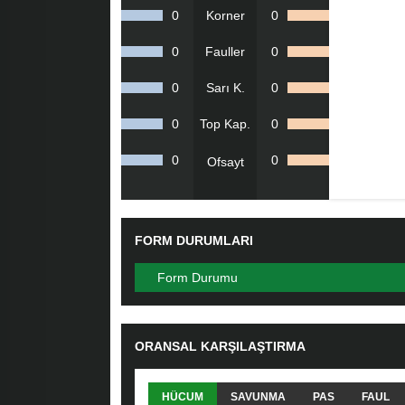
0
Korner
0
0
Fauller
0
0
Sarı K.
0
0
Top Kap.
0
0
0
Ofsayt
FORM DURUMLARI
Form Durumu
ORANSAL KARŞILAŞTIRMA
HÜCUM
SAVUNMA
PAS
FAUL