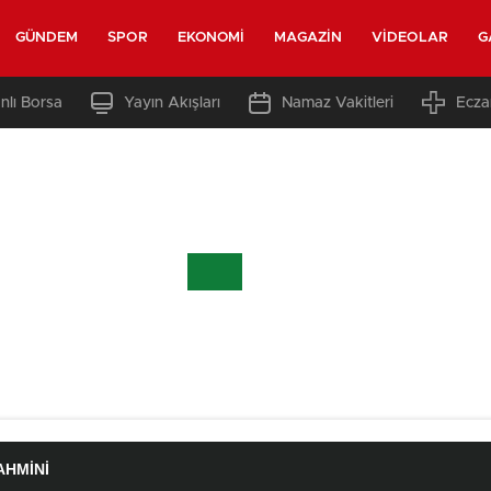
GÜNDEM
SPOR
EKONOMI
MAGAZIN
VIDEOLAR
G
nlı Borsa
Yayın Akışları
Namaz Vakitleri
Ecza
AHMINI