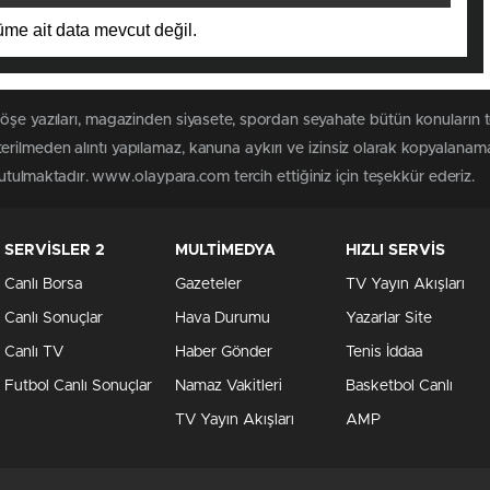
me ait data mevcut değil.
köşe yazıları, magazinden siyasete, spordan seyahate bütün konuları
rilmeden alıntı yapılamaz, kanuna aykırı ve izinsiz olarak kopyalanam
 tutulmaktadır. www.olaypara.com tercih ettiğiniz için teşekkür ederiz.
SERVİSLER 2
MULTİMEDYA
HIZLI SERVİS
Canlı Borsa
Gazeteler
TV Yayın Akışları
Canlı Sonuçlar
Hava Durumu
Yazarlar Site
Canlı TV
Haber Gönder
Tenis İddaa
Futbol Canlı Sonuçlar
Namaz Vakitleri
Basketbol Canlı
TV Yayın Akışları
AMP