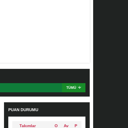
TÜMÜ
PUAN DURUMU
Takımlar
O
Av
P