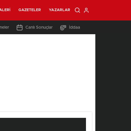
ALERI
GAZETELER
YAZARLAR
neler
Canlı Sonuçlar
İddaa