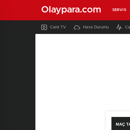
Olaypara.com
SERVIS
Canlı TV
Hava Durumu
Ca
MAÇ T