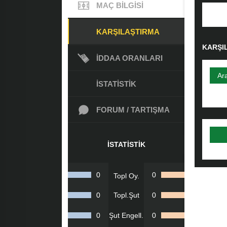
MAÇ BILGISI
KARŞILAŞTIRMA
KARŞI
İDDAA ORANLARI
Ar
İSTATISTIK
FORUM / TARTIŞMA
İSTATISTIK
0
0
Topl Oy.
0
Topl.Şut
0
0
Şut Engell.
0