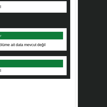
l
r
ölüme ait data mevcut değil
l