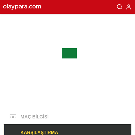
olaypara.com
MAÇ BILGISI
KARŞILAŞTIRMA