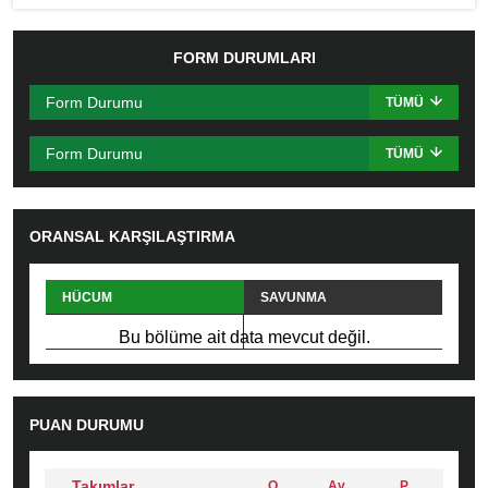
FORM DURUMLARI
Form Durumu
TÜMÜ
Form Durumu
TÜMÜ
ORANSAL KARŞILAŞTIRMA
HÜCUM
SAVUNMA
PAS
FAUL
Bu bölüme ait data mevcut değil.
PUAN DURUMU
Takımlar
O
Av
P