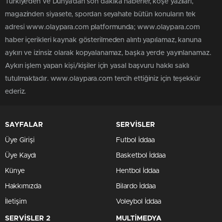
Türkiye'den ve Dünya’dan son dakika haberler, köşe yazıları,
magazinden siyasete, spordan seyahate bütün konuların tek
adresi www.olaypara.com platformunda; www.olaypara.com
haber içerikleri kaynak gösterilmeden alıntı yapılamaz, kanuna
aykırı ve izinsiz olarak kopyalanamaz, başka yerde yayınlanamaz.
Aykırı işlem yapan kişi/kişiler için yasal başvuru hakkı saklı
tutulmaktadır. www.olaypara.com tercih ettiğiniz için teşekkür
ederiz.
SAYFALAR
SERVİSLER
Üye Girişi
Futbol İddaa
Üye Kaydı
Basketbol İddaa
Künye
Hentbol İddaa
Hakkımızda
Bilardo İddaa
İletişim
Voleybol İddaa
SERVİSLER 2
MULTİMEDYA