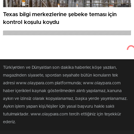
Texas bilgi merkezlerine şebeke teması için
kontrol koşulu koydu
Türkiye'den ve Dünya’dan son dakika haberler, köşe yazıları,
magazinden siyasete, spordan seyahate bütün konuların tek
adresi www.olaypara.com platformunda; www.olaypara.com
haber içerikleri kaynak gösterilmeden alıntı yapılamaz, kanuna
aykırı ve izinsiz olarak kopyalanamaz, başka yerde yayınlanamaz.
Aykırı işlem yapan kişi/kişiler için yasal başvuru hakkı saklı
tutulmaktadır. www.olaypara.com tercih ettiğiniz için teşekkür
ederiz.