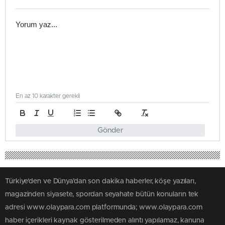
En az 10 karakter gerekli
Gönder
Türkiye'den ve Dünya’dan son dakika haberler, köşe yazıları,
magazinden siyasete, spordan seyahate bütün konuların tek
adresi www.olaypara.com platformunda; www.olaypara.com
haber içerikleri kaynak gösterilmeden alıntı yapılamaz, kanuna