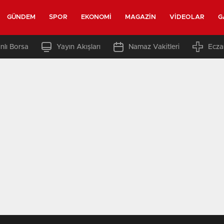
GÜNDEM
SPOR
EKONOMI
MAGAZIN
VIDEOLAR
G
nlı Borsa
Yayın Akışları
Namaz Vakitleri
Ecza