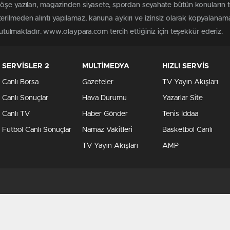
köşe yazıları, magazinden siyasete, spordan seyahate bütün konuları
rilmeden alıntı yapılamaz, kanuna aykırı ve izinsiz olarak kopyalanam
 tutulmaktadır. www.olaypara.com tercih ettiğiniz için teşekkür ederiz.
SERVİSLER 2
MULTİMEDYA
HIZLI SERVİS
Canlı Borsa
Gazeteler
TV Yayın Akışları
Canlı Sonuçlar
Hava Durumu
Yazarlar Site
Canlı TV
Haber Gönder
Tenis İddaa
Futbol Canlı Sonuçlar
Namaz Vakitleri
Basketbol Canlı
TV Yayın Akışları
AMP