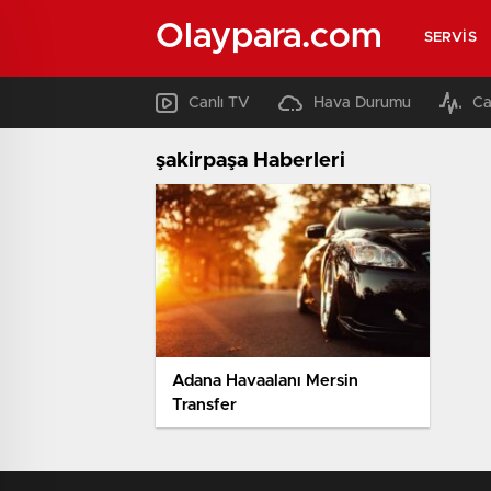
Olaypara.com
SERVIS
Canlı TV
Hava Durumu
Ca
şakirpaşa Haberleri
Adana Havaalanı Mersin
Transfer