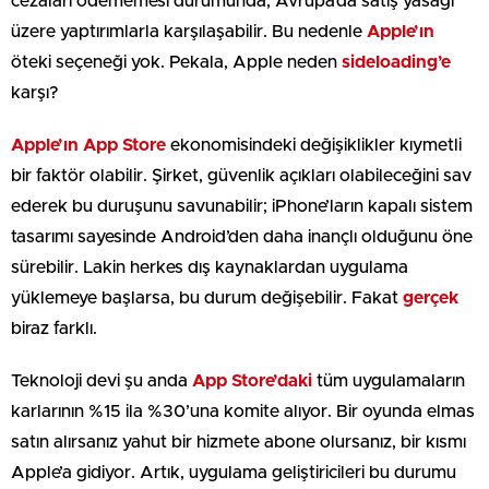
cezaları ödememesi durumunda, Avrupa’da satış yasağı
üzere yaptırımlarla karşılaşabilir. Bu nedenle
Apple’ın
öteki seçeneği yok. Pekala, Apple neden
sideloading’e
karşı?
Apple’ın App Store
ekonomisindeki değişiklikler kıymetli
bir faktör olabilir. Şirket, güvenlik açıkları olabileceğini sav
ederek bu duruşunu savunabilir; iPhone’ların kapalı sistem
tasarımı sayesinde Android’den daha inançlı olduğunu öne
sürebilir. Lakin herkes dış kaynaklardan uygulama
yüklemeye başlarsa, bu durum değişebilir. Fakat
gerçek
biraz farklı.
Teknoloji devi şu anda
App Store’daki
tüm uygulamaların
karlarının %15 ila %30’una komite alıyor. Bir oyunda elmas
satın alırsanız yahut bir hizmete abone olursanız, bir kısmı
Apple’a gidiyor. Artık, uygulama geliştiricileri bu durumu