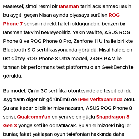
Maalesef, şimdi resmi bir
lansman
tarihi açıklanmadı lakin
bu aygıt, geçen Nisan ayında piyasaya sürülen
ROG
Phone 7
serisinin direkt halefi olduğundan, benzeri bir
lansman takvimi bekleyebiliriz. Yakın vakitte, ASUS ROG
Phone 8 ve ROG Phone 8 Pro, Zenfone 11 Ultra ile birlikte
Bluetooth SIG sertifikasyonunda görüldü. Misal halde, en
üst düzey ROG Phone 8 Ultra modeli, 24GB RAM ile
tanınan bir performans test platformu olan GeekBench’te
görüldü.
Bu model, Çin’in 3C sertifika otoritesinde de tespit edildi.
Aygıtların diğer bir görünümü de
IMEI veritabanında
oldu.
Şu ana kadar bildiklerimize nazaran, ASUS ROG Phone 8
serisi,
Qualcomm’un
en yeni ve en güçlü
Snapdragon
8
Gen 3
yonga seti ile donatılacak. Şu an elimizdeki bilgiler
bunlar, fakat yaklaşan oyun telefonları hakkında daha