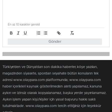
En az 10 karakter gerekli
Gönder
Türkiye'den ve Dünya’dan son dakika haberler, köşe yazıları,
magazinden siyasete, spordan seyahate bütün konuların tek
adresi www.olaypara.com platformunda; www.olaypara.com
haber içerikleri kaynak gösterilmeden alıntı yapılamaz, kanuna
aykırı ve izinsiz olarak kopyalanamaz, başka yerde yayınlanamaz.
Aykırı işlem yapan kişi/kişiler için yasal başvuru hakkı saklı
tutulmaktadır. www.olaypara.com tercih ettiğiniz için teşekkür