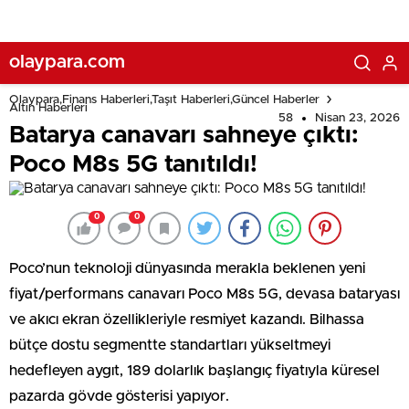
olaypara.com
Olaypara,Finans Haberleri,Taşıt Haberleri,Güncel Haberler
Altın Haberleri
58
Nisan 23, 2026
Batarya canavarı sahneye çıktı:
Poco M8s 5G tanıtıldı!
0
0
Poco’nun teknoloji dünyasında merakla beklenen yeni
fiyat/performans canavarı Poco M8s 5G, devasa bataryası
ve akıcı ekran özellikleriyle resmiyet kazandı. Bilhassa
bütçe dostu segmentte standartları yükseltmeyi
hedefleyen aygıt, 189 dolarlık başlangıç fiyatıyla küresel
pazarda gövde gösterisi yapıyor.