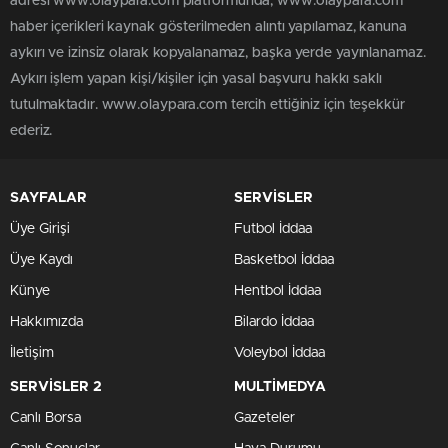
adresi www.olaypara.com platformunda; www.olaypara.com
haber içerikleri kaynak gösterilmeden alıntı yapılamaz, kanuna
aykırı ve izinsiz olarak kopyalanamaz, başka yerde yayınlanamaz.
Aykırı işlem yapan kişi/kişiler için yasal başvuru hakkı saklı
tutulmaktadır. www.olaypara.com tercih ettiğiniz için teşekkür
ederiz.
SAYFALAR
SERVİSLER
Üye Girişi
Futbol İddaa
Üye Kaydı
Basketbol İddaa
Künye
Hentbol İddaa
Hakkımızda
Bilardo İddaa
İletişim
Voleybol İddaa
SERVİSLER 2
MULTİMEDYA
Canlı Borsa
Gazeteler