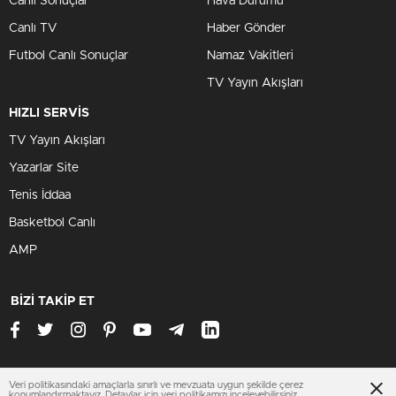
Canlı Sonuçlar
Hava Durumu
Canlı TV
Haber Gönder
Futbol Canlı Sonuçlar
Namaz Vakitleri
TV Yayın Akışları
HIZLI SERVİS
TV Yayın Akışları
Yazarlar Site
Tenis İddaa
Basketbol Canlı
AMP
BİZİ TAKİP ET
Veri politikasındaki amaçlarla sınırlı ve mevzuata uygun şekilde çerez
www.olaypara.com
konumlandırmaktayız. Detaylar için
veri politikamızı
inceleyebilirsiniz.