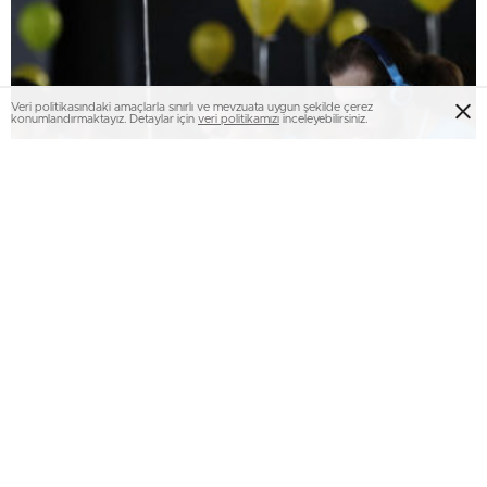
Veri politikasındaki amaçlarla sınırlı ve mevzuata uygun şekilde çerez
konumlandırmaktayız. Detaylar için
veri politikamızı
inceleyebilirsiniz.
Türkiye’de internet kullanımı %92,3’e ulaştı: E-
ticaret ve sosyal medya kullanımı rekor kırdı