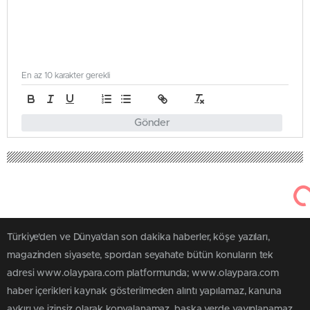
En az 10 karakter gerekli
Gönder
Türkiye'den ve Dünya’dan son dakika haberler, köşe yazıları,
magazinden siyasete, spordan seyahate bütün konuların tek
adresi www.olaypara.com platformunda; www.olaypara.com
haber içerikleri kaynak gösterilmeden alıntı yapılamaz, kanuna
aykırı ve izinsiz olarak kopyalanamaz, başka yerde yayınlanamaz.