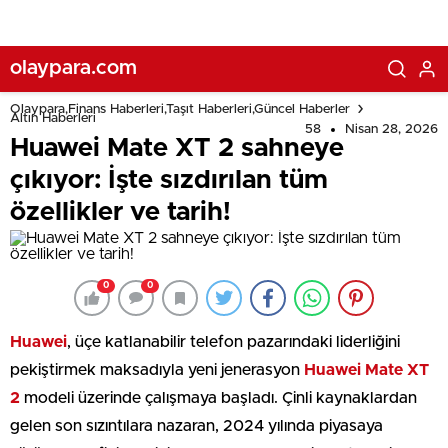
olaypara.com
Olaypara,Finans Haberleri,Taşıt Haberleri,Güncel Haberler
Altın Haberleri
58
Nisan 28, 2026
Huawei Mate XT 2 sahneye
çıkıyor: İşte sızdırılan tüm
özellikler ve tarih!
0
0
Huawei
, üçe katlanabilir telefon pazarındaki liderliğini
pekiştirmek maksadıyla yeni jenerasyon
Huawei Mate XT
2
modeli üzerinde çalışmaya başladı. Çinli kaynaklardan
gelen son sızıntılara nazaran, 2024 yılında piyasaya