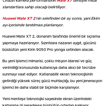
Cihazın kamera performansının
Mate X7
serisiyle misal
standartlara sahip olacağı belirtiliyor.
Huawei Mate XT 2
’nin selefinden bir ay sonra, yani Ekim
ayı içerisinde tanıtılması planlanıyor.
Huawei Mate XT 2, donanım tarafında önemli bir sıçrama
yapmaya hazırlanıyor. Sızıntılara nazaran aygıt, gücünü
büsbütün yeni Kirin 9050 Pro yonga setinden alacak.
Bu yeni işlemci mimarisi, çoklu misyon idaresi ve güç
verimliliği konusunda kullanıcıya daha akıcı bir tecrübe
sunmayı vaat ediyor. Katlanabilir ekran teknolojisinin
getirdiği yüksek süreç gücü muhtaçlığı, bu yeni jenerasyon
işlemci ile daha stabil bir biçimde karşılanıyor.
Yeni menteşe teknolojisi sayesinde ekran üzerindeki
katlanma izi neredeyse büsbütün ortadan kalkıyor.