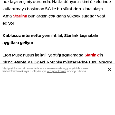
noktaya erişmiş durumda. Hatta dünyanın kimi ülkelerinde
kullanılmaya başlanan 5G ile bu sürat doruklara ulaştı.
Ama
Starlink
bunlardan çok daha yüksek suratlar vaat
ediyor.
Kablosuz internette yeni ihtilal, Starlink taşınabilir
aygıtlara geliyor
Elon Musk husus ile ilgili yaptığı açıklamada
Starlink
’in
birinci etapta ABD’deki T-Mobile müşterilerine sunulacağını
Veri politikasındaki amaçlarla sınırlı ve mevzuata uygun şekilde çerez
belirtti.
konumlandırmaktayız. Detaylar için
veri politikamızı
inceleyebilirsiniz.
Muhtemelen bu sistem öbür ülkelerde de farklı
operatörlerin iş birliği ile kullanıcılara sunulacaktır.
Ülkemizde de Turkcell, Türk Telekom ve Vodafone aracılığı
ile Starlink hizmeti kullanıcılara sunulabilir. Ama fiyatlar
muhtemelen beklenenden yüksek olacaktır.