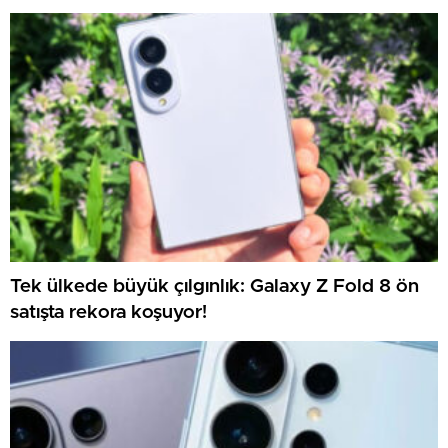
Tek ülkede büyük çılgınlık: Galaxy Z Fold 8 ön
satışta rekora koşuyor!