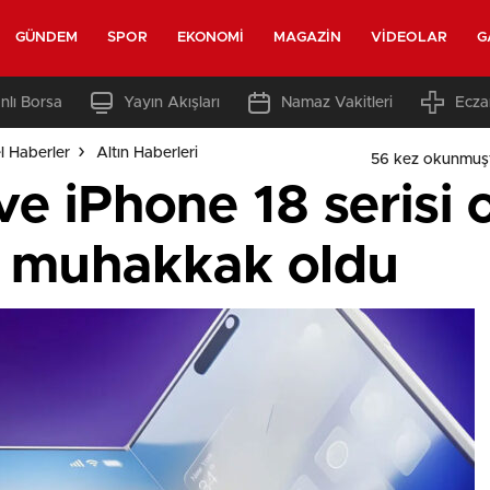
GÜNDEM
SPOR
EKONOMI
MAGAZIN
VIDEOLAR
G
nlı Borsa
Yayın Akışları
Namaz Vakitleri
Ecza
l Haberler
Altın Haberleri
56 kez okunmuş
ve iPhone 18 serisi 
rı muhakkak oldu