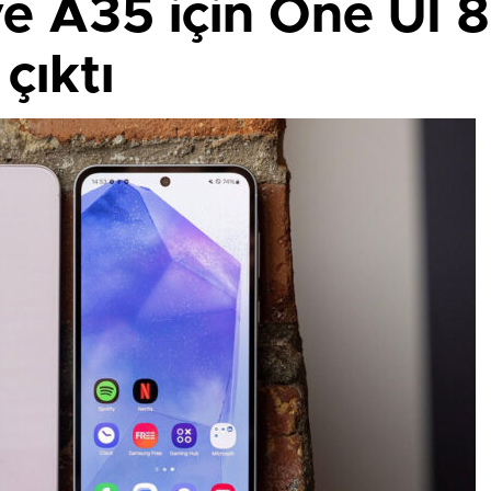
e A35 için One UI 8
çıktı