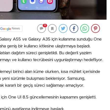
0
News
ri Galaxy A55 ve Galaxy A35 için kullanıma sunduğu One
 geniş bir kullanıcı kitlesine ulaştırmaya başladı.
tılan dağıtım süreci genişletildi. Bu değerli yazılım
ırmayı ve kullanıcı tecrübesini uygunlaştırmayı hedefliyor.
llemeyi birinci alan küme olurken, kısa mühlet içerisinde
 da yeni sürümle buluşması bekleniyor. Samsung,
ak kararlı bir geçiş süreci sağlamayı amaçlıyor.
in One UI 8.5 güncellemesinin kapsamını genişletti.
ürümünü aygıtlarına indirmeye başladı.