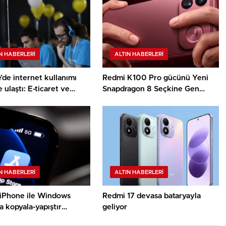
N HABERLERI
ALTIN HABERLERI
’de internet kullanımı
Redmi K100 Pro gücünü Yeni
 ulaştı: E-ticaret ve
Snapdragon 8 Seçkine Gen
medya kullanımı rekor
5V’den alacak
N HABERLERI
ALTIN HABERLERI
 iPhone ile Windows
Redmi 17 devasa bataryayla
a kopyala-yapıştır
geliyor
ni geliştiriyor