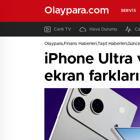
Olaypara.com
SERVIS
Canlı TV
Hava Durumu
Ca
Olaypara,Finans Haberleri,Taşıt Haberleri,Günce
iPhone Ultra 
ekran farkla