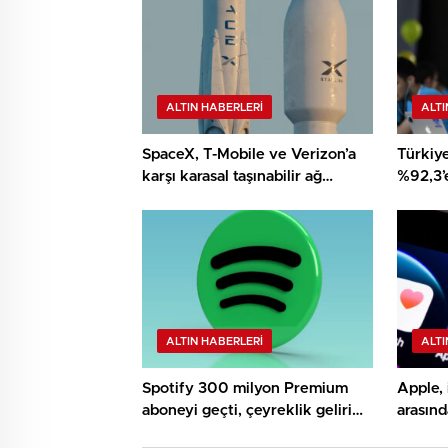
ALTIN HABERLERI
ALTI
SpaceX, T-Mobile ve Verizon’a
Türkiye
karşı karasal taşınabilir ağ
%92,3’e
kuruyor
sosyal 
kırdı
ALTIN HABERLERI
ALTI
Spotify 300 milyon Premium
Apple,
aboneyi geçti, çeyreklik geliri
arasınd
5,5 milyar dolar
özelliği