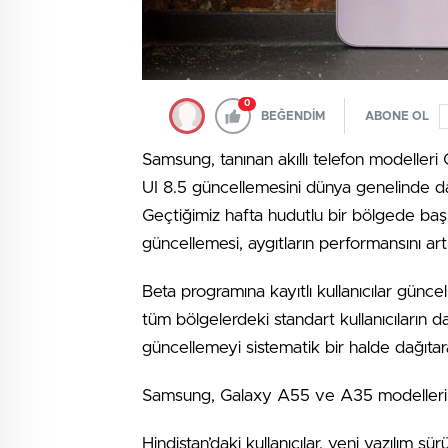
0
BEĞENDİM
ABONE OL
Samsung, tanınan akıllı telefon modelle
UI 8.5 güncellemesini dünya genelinde daha
Geçtiğimiz hafta hudutlu bir bölgede başla
güncellemesi, aygıtların performansını art
Beta programına kayıtlı kullanıcılar günce
tüm bölgelerdeki standart kullanıcıların
güncellemeyi sistematik bir halde dağıtar
Samsung, Galaxy A55 ve A35 modelleri iç
Hindistan’daki kullanıcılar, yeni yazılım s