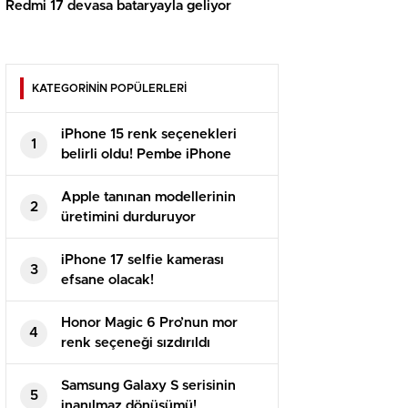
Redmi 17 devasa bataryayla geliyor
KATEGORİNİN POPÜLERLERİ
iPhone 15 renk seçenekleri
1
belirli oldu! Pembe iPhone
geliyor!
Apple tanınan modellerinin
2
üretimini durduruyor
iPhone 17 selfie kamerası
3
efsane olacak!
Honor Magic 6 Pro’nun mor
4
renk seçeneği sızdırıldı
Samsung Galaxy S serisinin
5
inanılmaz dönüşümü!