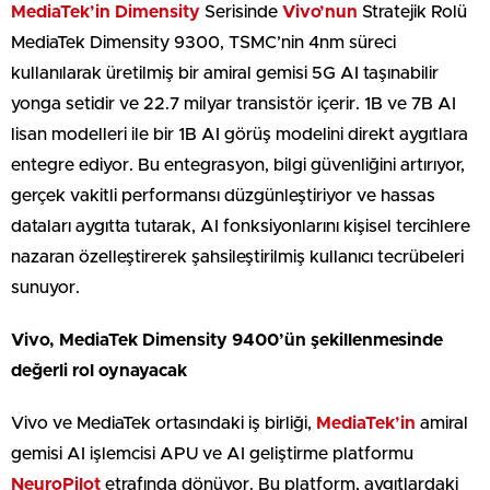
MediaTek’in Dimensity
Serisinde
Vivo’nun
Stratejik Rolü
MediaTek Dimensity 9300, TSMC’nin 4nm süreci
kullanılarak üretilmiş bir amiral gemisi 5G AI taşınabilir
yonga setidir ve 22.7 milyar transistör içerir. 1B ve 7B AI
lisan modelleri ile bir 1B AI görüş modelini direkt aygıtlara
entegre ediyor. Bu entegrasyon, bilgi güvenliğini artırıyor,
gerçek vakitli performansı düzgünleştiriyor ve hassas
dataları aygıtta tutarak, AI fonksiyonlarını kişisel tercihlere
nazaran özelleştirerek şahsileştirilmiş kullanıcı tecrübeleri
sunuyor.
Vivo, MediaTek Dimensity 9400’ün şekillenmesinde
değerli rol oynayacak
Vivo ve MediaTek ortasındaki iş birliği,
MediaTek’in
amiral
gemisi AI işlemcisi APU ve AI geliştirme platformu
NeuroPilot
etrafında dönüyor. Bu platform, aygıtlardaki