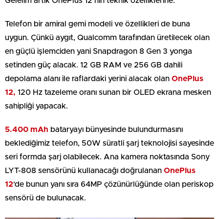
Gelelim artık OnePlus 12’nin teknik özelliklerine.
Telefon bir amiral gemi modeli ve özellikleri de buna
uygun. Çünkü aygıt, Qualcomm tarafından üretilecek olan
en güçlü işlemciden yani Snapdragon 8 Gen 3 yonga
setinden güç alacak. 12 GB RAM ve 256 GB dahili
depolama alanı ile raflardaki yerini alacak olan
OnePlus
12,
120 Hz tazeleme oranı sunan bir OLED ekrana mesken
sahipliği yapacak.
5.400 mAh
bataryayı bünyesinde bulundurmasını
beklediğimiz telefon, 50W süratli şarj teknolojisi sayesinde
seri formda şarj olabilecek. Ana kamera noktasında Sony
LYT-808 sensörünü kullanacağı doğrulanan
OnePlus
12
‘de bunun yanı sıra 64MP çözünürlüğünde olan periskop
sensörü de bulunacak.