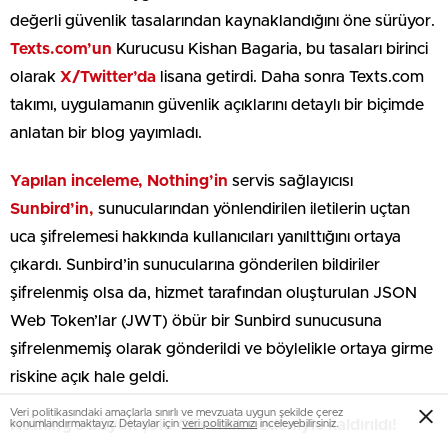
değerli güvenlik tasalarından kaynaklandığını öne sürüyor.
Texts.com’un
Kurucusu Kishan Bagaria, bu tasaları birinci
olarak
X/Twitter’da
lisana getirdi. Daha sonra Texts.com
takımı, uygulamanın güvenlik açıklarını detaylı bir biçimde
anlatan bir blog yayımladı.
Yapılan inceleme, Nothing’in
servis sağlayıcısı
Sunbird’in,
sunucularından yönlendirilen iletilerin uçtan
uca şifrelemesi hakkında kullanıcıları yanılttığını ortaya
çıkardı. Sunbird’in sunucularına gönderilen bildiriler
şifrelenmiş olsa da, hizmet tarafından oluşturulan JSON
Web Token’lar (JWT) öbür bir Sunbird sunucusuna
şifrelenmemiş olarak gönderildi ve böylelikle ortaya girme
riskine açık hale geldi.
Veri politikasındaki amaçlarla sınırlı ve mevzuata uygun şekilde çerez
Nothing’e büyük şok: Güvenlik nedeniyle kaldırıldı!
konumlandırmaktayız. Detaylar için
veri politikamızı
inceleyebilirsiniz.