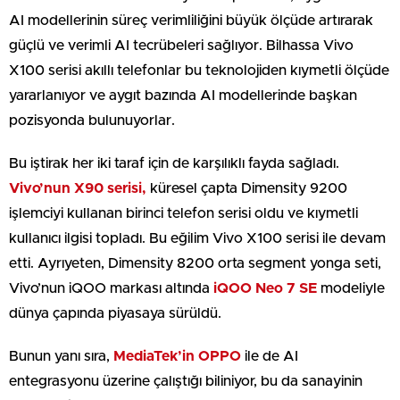
AI modellerinin süreç verimliliğini büyük ölçüde artırarak
güçlü ve verimli AI tecrübeleri sağlıyor. Bilhassa Vivo
X100 serisi akıllı telefonlar bu teknolojiden kıymetli ölçüde
yararlanıyor ve aygıt bazında AI modellerinde başkan
pozisyonda bulunuyorlar.
Bu iştirak her iki taraf için de karşılıklı fayda sağladı.
Vivo’nun X90 serisi,
küresel çapta Dimensity 9200
işlemciyi kullanan birinci telefon serisi oldu ve kıymetli
kullanıcı ilgisi topladı. Bu eğilim Vivo X100 serisi ile devam
etti. Ayrıyeten, Dimensity 8200 orta segment yonga seti,
Vivo’nun iQOO markası altında
iQOO Neo
7
SE
modeliyle
dünya çapında piyasaya sürüldü.
Bunun yanı sıra,
MediaTek’in OPPO
ile de AI
entegrasyonu üzerine çalıştığı biliniyor, bu da sanayinin