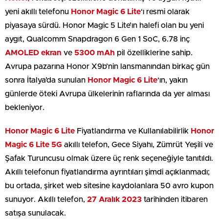
yeni akıllı telefonu
Honor
Magic 6 Lite
‘ı resmi olarak
piyasaya sürdü. Honor Magic 5 Lite’ın halefi olan bu yeni
aygıt, Qualcomm Snapdragon 6 Gen 1 SoC, 6.78 inç
AMOLED ekran
ve
5300
mAh
pil özelliklerine sahip.
Avrupa pazarına Honor X9b’nin lansmanından birkaç gün
sonra İtalya’da sunulan
Honor Magic 6 Lite
‘ın, yakın
günlerde öteki Avrupa ülkelerinin raflarında da yer alması
bekleniyor.
Honor Magic 6 Lite
Fiyatlandırma ve Kullanılabilirlik
Honor
Magic 6 Lite 5G
akıllı telefon, Gece Siyahı, Zümrüt Yeşili ve
Şafak Turuncusu olmak üzere üç renk seçeneğiyle tanıtıldı.
Akıllı telefonun fiyatlandırma ayrıntıları şimdi açıklanmadı;
bu ortada, şirket web sitesine kaydolanlara 50 avro kupon
sunuyor. Akıllı telefon,
27 Aralık 2023
tarihinden itibaren
satışa sunulacak.