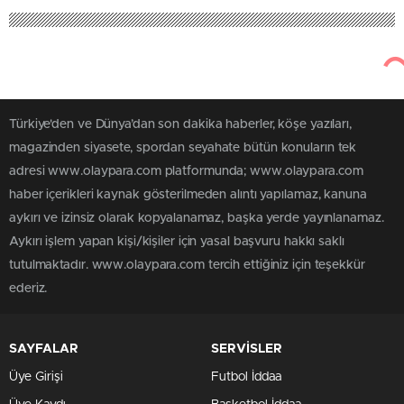
Türkiye'den ve Dünya’dan son dakika haberler, köşe yazıları,
magazinden siyasete, spordan seyahate bütün konuların tek
adresi www.olaypara.com platformunda; www.olaypara.com
haber içerikleri kaynak gösterilmeden alıntı yapılamaz, kanuna
aykırı ve izinsiz olarak kopyalanamaz, başka yerde yayınlanamaz.
Aykırı işlem yapan kişi/kişiler için yasal başvuru hakkı saklı
tutulmaktadır. www.olaypara.com tercih ettiğiniz için teşekkür
ederiz.
SAYFALAR
SERVİSLER
Üye Girişi
Futbol İddaa