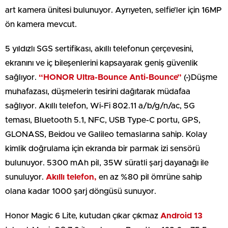
art kamera ünitesi bulunuyor. Ayrıyeten, selfie’ler için 16MP
ön kamera mevcut.
5 yıldızlı SGS sertifikası, akıllı telefonun çerçevesini,
ekranını ve iç bileşenlerini kapsayarak geniş güvenlik
sağlıyor.
“HONOR Ultra-Bounce Anti-Bounce”
(-)Düşme
muhafazası, düşmelerin tesirini dağıtarak müdafaa
sağlıyor. Akıllı telefon, Wi-Fi 802.11 a/b/g/n/ac, 5G
teması, Bluetooth 5.1, NFC, USB Type-C portu, GPS,
GLONASS, Beidou ve Galileo temaslarına sahip. Kolay
kimlik doğrulama için ekranda bir parmak izi sensörü
bulunuyor. 5300 mAh pil, 35W süratli şarj dayanağı ile
sunuluyor.
Akıllı telefon,
en az %80 pil ömrüne sahip
olana kadar 1000 şarj döngüsü sunuyor.
Honor Magic 6 Lite, kutudan çıkar çıkmaz
Android 13