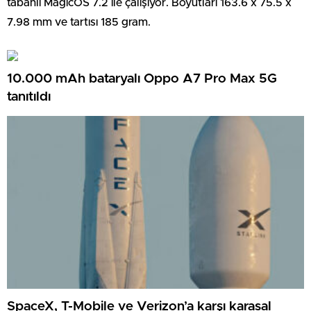
tabanlı MagicOS 7.2 ile çalışıyor. Boyutları 163.6 x 75.5 x
7.98 mm ve tartısı 185 gram.
10.000 mAh bataryalı Oppo A7 Pro Max 5G
tanıtıldı
SpaceX, T-Mobile ve Verizon’a karşı karasal