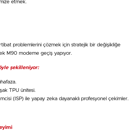
imize etmek.
i irtibat problemlerini çözmek için stratejik bir değişikliğe
ek M90 modeme geçiş yapıyor.
yle şekilleniyor:
uhafaza.
uşak TPU ünitesi.
emcisi (ISP) ile yapay zeka dayanaklı profesyonel çekimler.
eyimi