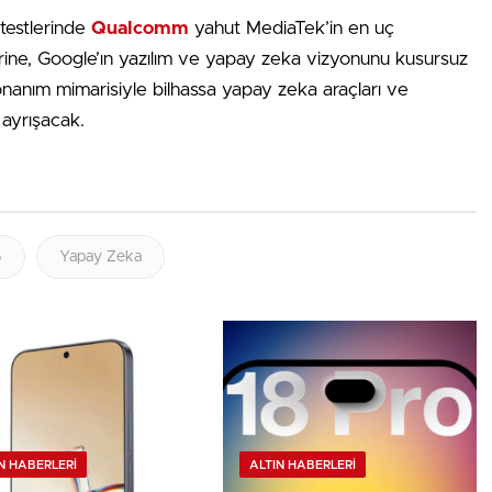
testlerinde
Qualcomm
yahut MediaTek’in en uç
rine, Google’ın yazılım ve yapay zeka vizyonunu kusursuz
 donanım mimarisiyle bilhassa yapay zeka araçları ve
 ayrışacak.
6
Yapay Zeka
N HABERLERI
ALTIN HABERLERI