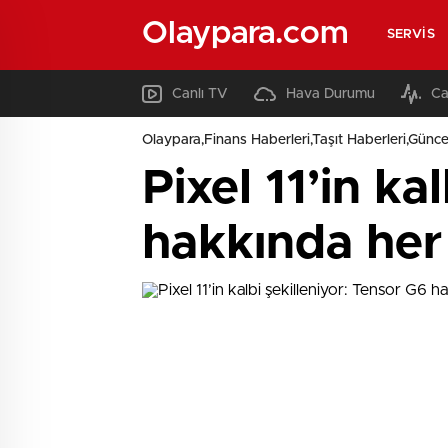
Olaypara.com
SERVIS
Canlı TV
Hava Durumu
Ca
Olaypara,Finans Haberleri,Taşıt Haberleri,Günce
Pixel 11’in ka
hakkında her