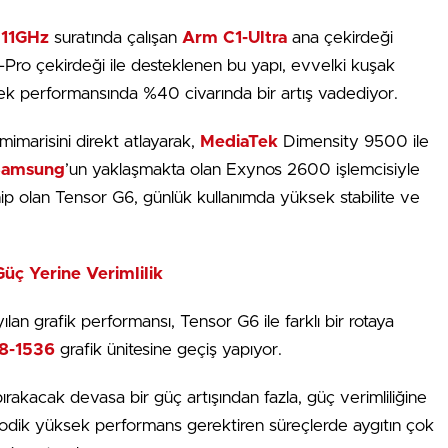
.11GHz
suratında çalışan
Arm C1-Ultra
ana çekirdeği
-Pro çekirdeği ile desteklenen bu yapı, evvelki kuşak
dek performansında %40 civarında bir artış vadediyor.
mimarisini direkt atlayarak,
MediaTek
Dimensity 9500 ile
Samsung
’un yaklaşmakta olan Exynos 2600 işlemcisiyle
p olan Tensor G6, günlük kullanımda yüksek stabilite ve
 Güç Yerine Verimlilik
yılan grafik performansı, Tensor G6 ile farklı bir rotaya
8-1536
grafik ünitesine geçiş yapıyor.
ırakacak devasa bir güç artışından fazla, güç verimliliğine
yodik yüksek performans gerektiren süreçlerde aygıtın çok