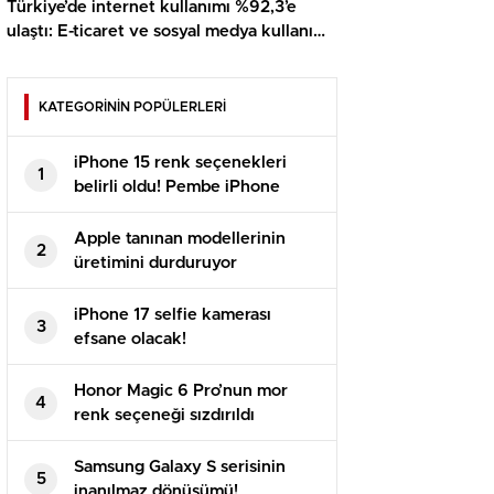
Türkiye’de internet kullanımı %92,3’e
ulaştı: E-ticaret ve sosyal medya kullanımı
rekor kırdı
KATEGORİNİN POPÜLERLERİ
iPhone 15 renk seçenekleri
1
belirli oldu! Pembe iPhone
geliyor!
Apple tanınan modellerinin
2
üretimini durduruyor
iPhone 17 selfie kamerası
3
efsane olacak!
Honor Magic 6 Pro’nun mor
4
renk seçeneği sızdırıldı
Samsung Galaxy S serisinin
5
inanılmaz dönüşümü!