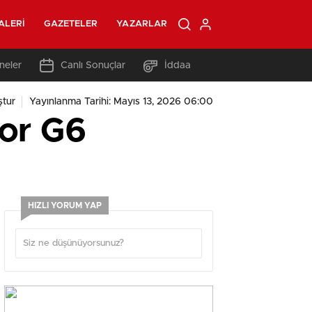
ALERI
GAZETELER
YAZARLAR
neler
Canlı Sonuçlar
İddaa
tur
Yayınlanma Tarihi: Mayıs 13, 2026 06:00
sor G6
HIZLI YORUM YAP