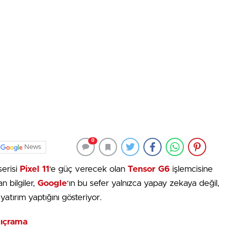
0
News
serisi
Pixel 11
‘e güç verecek olan
Tensor G6
işlemcisine
an bilgiler,
Google
‘ın bu sefer yalnızca yapay zekaya değil,
atırım yaptığını gösteriyor.
ıçrama