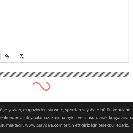
köşe yazıları, magazinden siyasete, spordan seyahate bütün konuları
rilmeden alıntı yapılamaz, kanuna aykırı ve izinsiz olarak kopyalanam
 tutulmaktadır. www.olaypara.com tercih ettiğiniz için teşekkür ederiz.