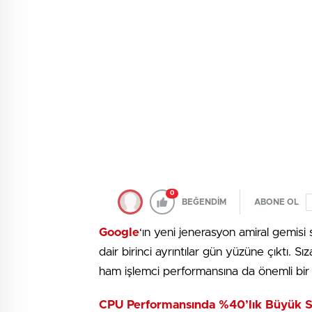
0
BEĞENDİM
ABONE OL
Google
‘ın yeni jenerasyon amiral gemisi 
dair birinci ayrıntılar gün yüzüne çıktı. Sız
ham işlemci performansına da önemli bir y
CPU Performansında %40’lık Büyük S