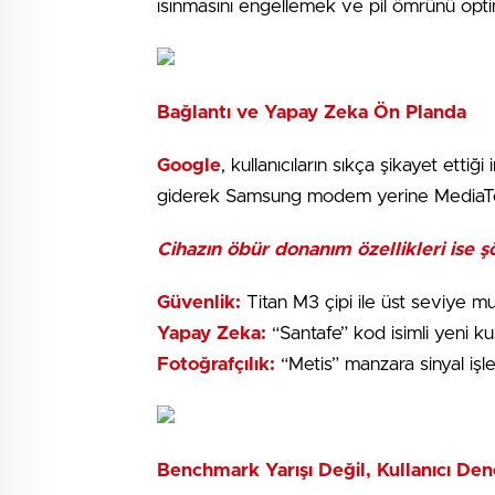
ısınmasını engellemek ve pil ömrünü opt
Bağlantı ve Yapay Zeka Ön Planda
Google
, kullanıcıların sıkça şikayet ettiğ
giderek Samsung modem yerine MediaT
Cihazın öbür donanım özellikleri ise şö
Güvenlik:
Titan M3 çipi ile üst seviye m
Yapay Zeka:
“Santafe” kod isimli yeni k
Fotoğrafçılık:
“Metis” manzara sinyal işl
Benchmark Yarışı Değil, Kullanıcı Den