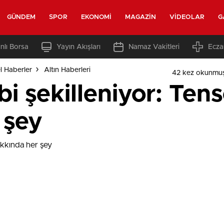
GÜNDEM
SPOR
EKONOMI
MAGAZIN
VIDEOLAR
G
nlı Borsa
Yayın Akışları
Namaz Vakitleri
Ecza
l Haberler
Altın Haberleri
42 kez okunmuş
lbi şekilleniyor: Ten
 şey