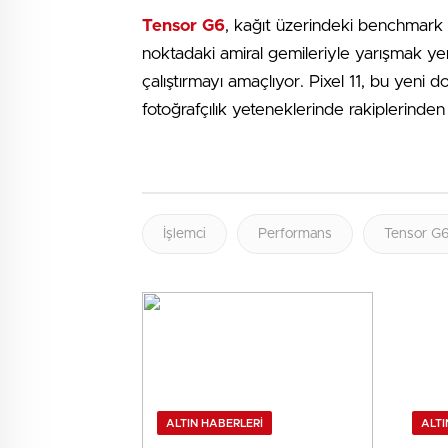
Tensor G6
, kağıt üzerindeki benchmark 
noktadaki amiral gemileriyle yarışmak ye
çalıştırmayı amaçlıyor. Pixel 11, bu yeni
fotoğrafçılık yeteneklerinde rakiplerinden
İşlemci
Performans
Tensor G
ALTIN HABERLERI
ALTI