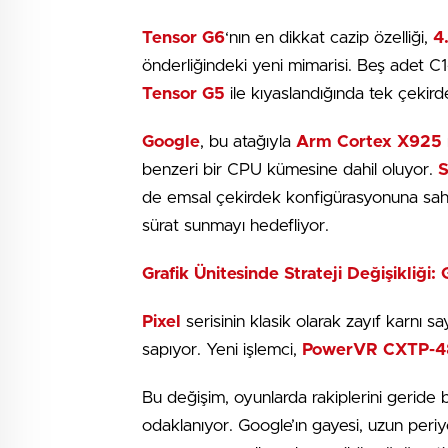
Tensor G6
‘nın en dikkat cazip özelliği,
4
önderliğindeki yeni mimarisi. Beş adet C1
Tensor G5
ile kıyaslandığında tek çekir
Google
, bu atağıyla
Arm Cortex X925
benzeri bir CPU kümesine dahil oluyor.
de emsal çekirdek konfigürasyonuna sahi
sürat sunmayı hedefliyor.
Grafik Ünitesinde Strateji Değişikliği:
Pixel
serisinin klasik olarak zayıf karnı sa
sapıyor. Yeni işlemci,
PowerVR CXTP-4
Bu değişim, oyunlarda rakiplerini geride b
odaklanıyor. Google’ın gayesi, uzun peri