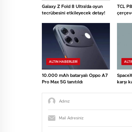
Galaxy Z Fold 8 Ultra’da oyun
TCL P80
tecrübesini etkileyecek detay!
çerçev
canavar
ALTIN HABERLERI
ALTI
10.000 mAh bataryalı Oppo A7
SpaceX
Pro Max 5G tanıtıldı
karşı k
kuruyo