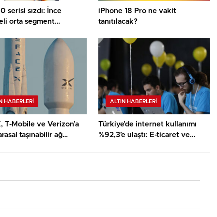
 serisi sızdı: İnce
iPhone 18 Pro ne vakit
eli orta segment
tanıtılacak?
ları geliyor!
N HABERLERI
ALTIN HABERLERI
, T-Mobile ve Verizon’a
Türkiye’de internet kullanımı
arasal taşınabilir ağ
%92,3’e ulaştı: E-ticaret ve
r
sosyal medya kullanımı rekor
kırdı