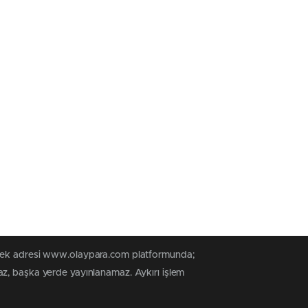
n tek adresi www.olaypara.com platformunda;
az, başka yerde yayınlanamaz. Aykırı işlem