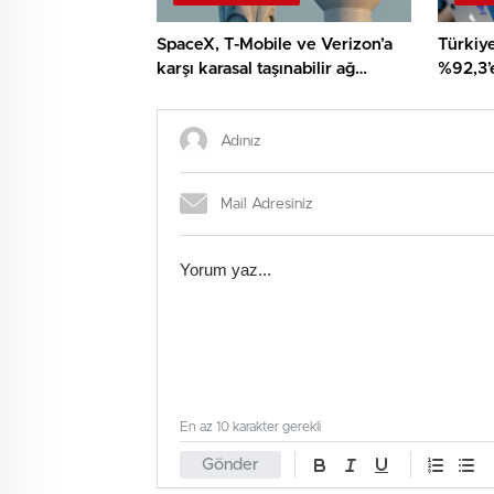
SpaceX, T-Mobile ve Verizon’a
Türkiye
karşı karasal taşınabilir ağ
%92,3’e
kuruyor
sosyal 
kırdı
En az 10 karakter gerekli
Gönder