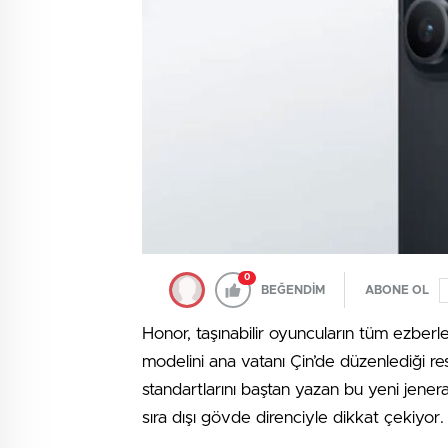
0
BEĞENDİM
ABONE OL
Honor, taşınabilir oyuncuların tüm ezberl
modelini ana vatanı Çin’de düzenlediği res
standartlarını baştan yazan bu yeni jener
sıra dışı gövde direnciyle dikkat çekiyor.