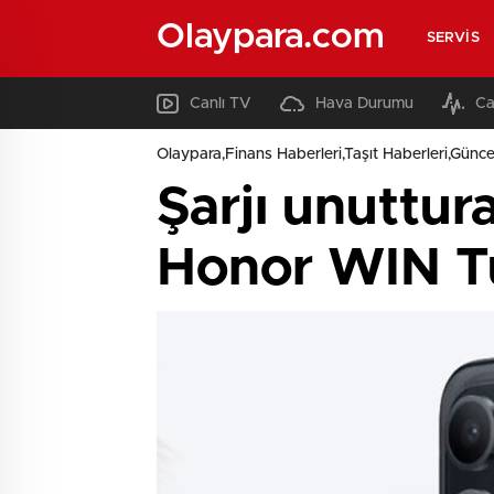
Olaypara.com
SERVIS
Canlı TV
Hava Durumu
Ca
Olaypara,Finans Haberleri,Taşıt Haberleri,Günce
Şarjı unuttur
Honor WIN Tu