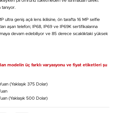
 takılıyken pil ömrünü tüketmeden ve ısınmadan direkt
tanıyor.
tra geniş açılı lens ikilisine, ön tarafta 16 MP selfie
tları aşan telefon; IP68, IP69 ve IP69K sertifikalarına
ışmaya devam edebiliyor ve 85 derece sıcaklıktaki yüksek
lan modelin üç farklı varyasyonu ve fiyat etiketleri şu
an (Yaklaşık 375 Dolar)
Yuan
an (Yaklaşık 500 Dolar)