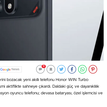
0
News
erini bozacak yeni akıllı telefonu Honor WIN Turbo
mi aktiflikte sahneye çıkardı. Daldaki güç ve dayanıklılık
asyon oyuncu telefonu; devasa bataryası, özel işlemcisi ve