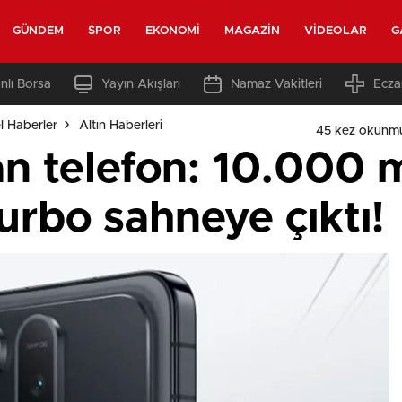
GÜNDEM
SPOR
EKONOMI
MAGAZIN
VIDEOLAR
G
nlı Borsa
Yayın Akışları
Namaz Vakitleri
Ecza
l Haberler
Altın Haberleri
45 kez okunm
an telefon: 10.000 
rbo sahneye çıktı!