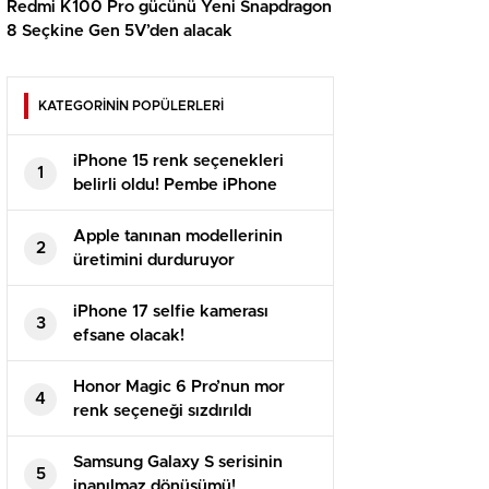
Redmi K100 Pro gücünü Yeni Snapdragon
8 Seçkine Gen 5V’den alacak
KATEGORİNİN POPÜLERLERİ
iPhone 15 renk seçenekleri
1
belirli oldu! Pembe iPhone
geliyor!
Apple tanınan modellerinin
2
üretimini durduruyor
iPhone 17 selfie kamerası
3
efsane olacak!
Honor Magic 6 Pro’nun mor
4
renk seçeneği sızdırıldı
Samsung Galaxy S serisinin
5
inanılmaz dönüşümü!