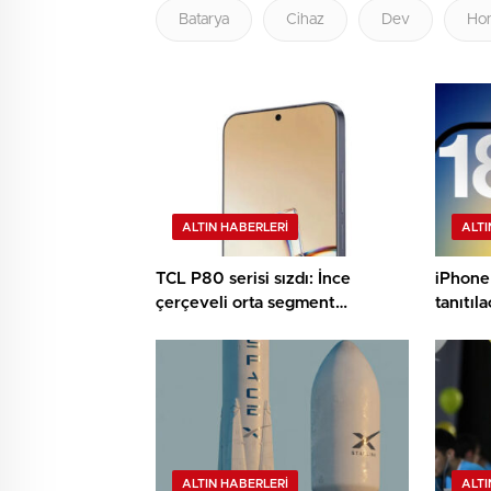
Batarya
Cihaz
Dev
Ho
ALTIN HABERLERI
ALTI
TCL P80 serisi sızdı: İnce
iPhone 
çerçeveli orta segment
tanıtıl
canavarları geliyor!
ALTIN HABERLERI
ALTI