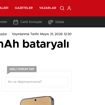
ALERI
GAZETELER
YAZARLAR
neler
Canlı Sonuçlar
İddaa
uştur
Yayınlanma Tarihi: Mayıs 31, 2026 12:30
mAh bataryalı
HIZLI YORUM YAP