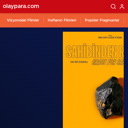
olaypara.com
Vizyondaki Filmler
Haftanın Filmleri
Popüler Fragmanlar