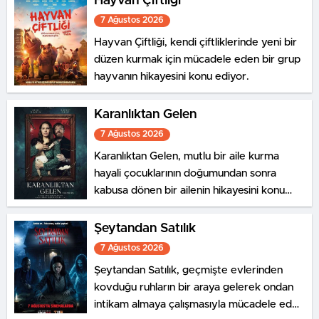
Hayvan Çiftliği
Tekir ve Civciv de tanıklık eder.
7 Ağustos 2026
Hayvan Çiftliği, kendi çiftliklerinde yeni bir
düzen kurmak için mücadele eden bir grup
hayvanın hikayesini konu ediyor.
Karanlıktan Gelen
7 Ağustos 2026
Karanlıktan Gelen, mutlu bir aile kurma
hayali çocuklarının doğumundan sonra
kabusa dönen bir ailenin hikayesini konu
ediyor.
Şeytandan Satılık
7 Ağustos 2026
Şeytandan Satılık, geçmişte evlerinden
kovduğu ruhların bir araya gelerek ondan
intikam almaya çalışmasıyla mücadele eden