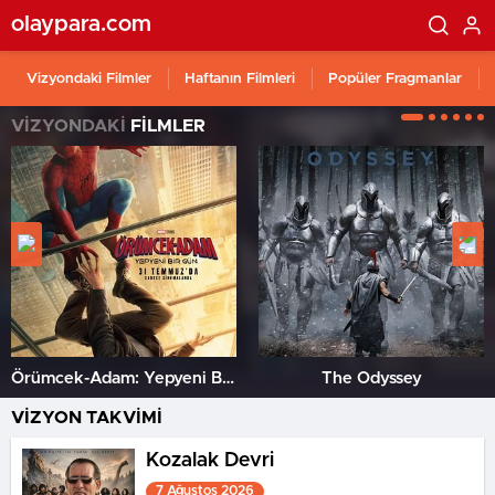
olaypara.com
Vizyondaki Filmler
Haftanın Filmleri
Popüler Fragmanlar
VİZYONDAKİ
FİLMLER
Örümcek-Adam: Yepyeni Bir Gün
The Odyssey
VİZYON TAKVİMİ
Kozalak Devri
7 Ağustos 2026