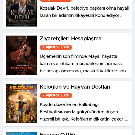
Kozalak Devri, belediye başkanı olma hayali
kuran bir adamın hikayesini konu ediyor.
Ziyaretçiler: Hesaplaşma
7 Ağustos 2026
Üçlemenin son filminde Maya, hayatta
kalma ve intikam mücadelesinin acımasız
bir hesaplaşmasında, maskeli katillerle son
bir kez karşı karşıya geliyor.
Keloğlan ve Hayvan Dostları
7 Ağustos 2026
Köyde düzenlenen Balkabağı
Festivali sırasında gökyüzünden düşen
gizemli bir ışık, Keloğlan’ın dikkatini çeker.
Aynı olağanüstü olaya, Hayvanlar
Şatosu’nda yaşayan Tombik