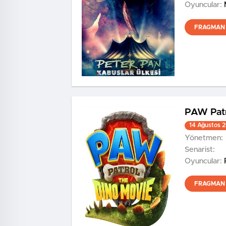
Oyuncular:
FRAGMAN 
PAW Patr
14 Ağustos 
Yönetmen:
Senarist:
Oyuncular:
FRAGMAN 