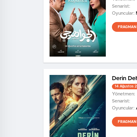
Senarist:
Oyuncular:
FRAGMAN 
Derin De
14 Ağustos 
Yönetmen:
Senarist:
Oyuncular:
FRAGMAN 