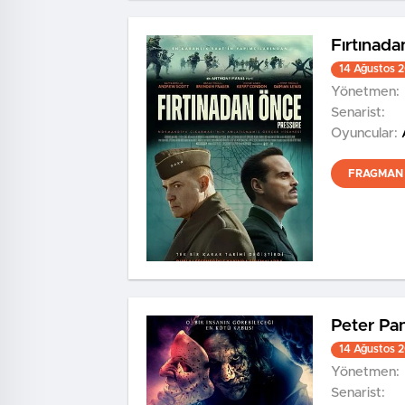
Fırtınad
14 Ağustos 
Yönetmen:
Senarist:
Oyuncular:
FRAGMAN 
Peter Pan
14 Ağustos 
Yönetmen:
Senarist: