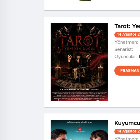
Tarot: Y
14 Ağustos 
Yönetmen:
Senarist:
Oyuncular:
FRAGMAN 
Kuyumc
14 Ağustos 
Yönetmen: