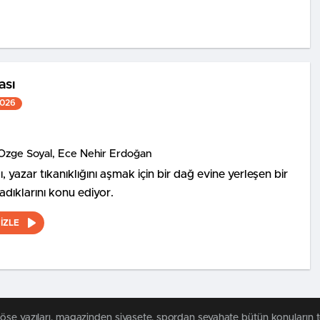
ası
2026
Özge Soyal, Ece Nehir Erdoğan
, yazar tıkanıklığını aşmak için bir dağ evine yerleşen bir
adıklarını konu ediyor.
İZLE
köşe yazıları, magazinden siyasete, spordan seyahate bütün konuları