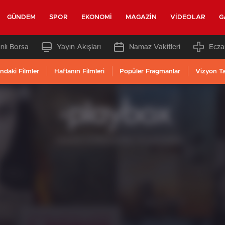
GÜNDEM
SPOR
EKONOMI
MAGAZIN
VIDEOLAR
G
nlı Borsa
Yayın Akışları
Namaz Vakitleri
Ecza
ndaki Filmler
Haftanın Filmleri
Popüler Fragmanlar
Vizyon T