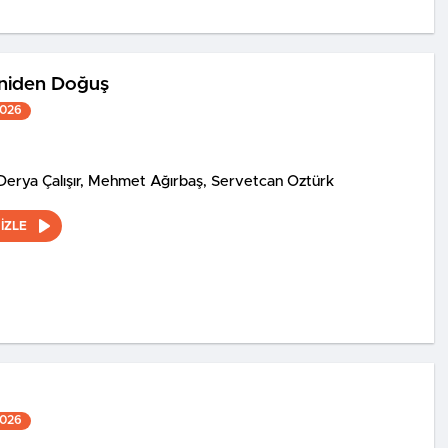
eniden Doğuş
2026
Derya Çalışır, Mehmet Ağırbaş, Servetcan Öztürk
İZLE
u
2026