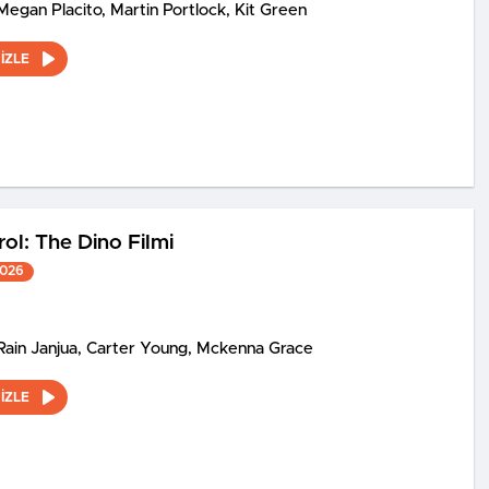
Megan Placito, Martin Portlock, Kit Green
İZLE
ol: The Dino Filmi
2026
Rain Janjua, Carter Young, Mckenna Grace
İZLE