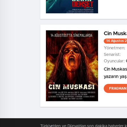
Cin Musk
14 Ağustos 
Yönetmen:
Senarist:
Oyuncular:
Cin Muskası
yazarın yaş
FRAGMAN 
Türkiye'den ve Dünya’dan son dakika haberler, 