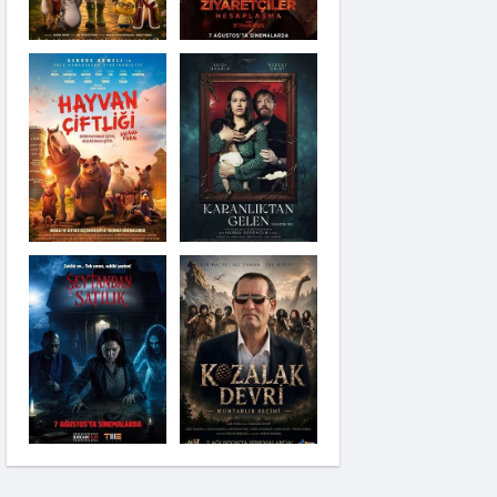
Karanlıktan Gelen
Şeytandan Satılık
Moana
Kozalak Devri