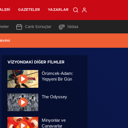
ALERI
GAZETELER
YAZARLAR
neler
Canlı Sonuçlar
İddaa
akvimi
VIZYONDAKI DIĞER FILMLER
Örümcek-Adam:
Yepyeni Bir Gün
The Odyssey
Minyonlar ve
Canavarlar