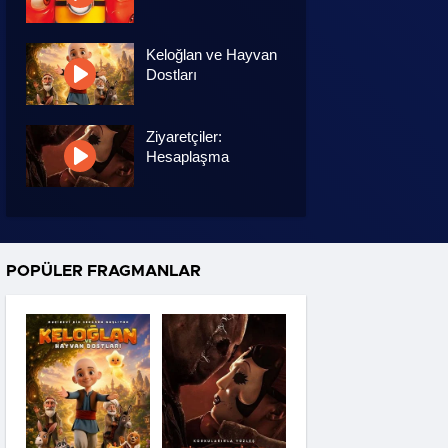
Keloğlan ve Hayvan
Dostları
Ziyaretçiler:
Hesaplaşma
Nasreddin Hoca:
Zaman Yolcusu 4
POPÜLER FRAGMANLAR
Oyuncak Hikayesi 5
Hayvan Çiftliği