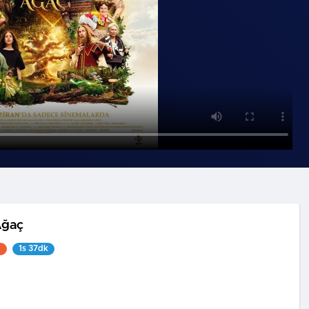
Ağaç
1
1s 37dk