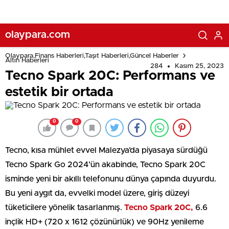
olaypara.com
Olaypara,Finans Haberleri,Taşıt Haberleri,Güncel Haberler
Altın Haberleri
284
Kasım 25, 2023
Tecno Spark 20C: Performans ve
estetik bir ortada
0
0
Tecno, kısa mühlet evvel Malezya’da piyasaya sürdüğü
Tecno Spark Go 2024’ün akabinde, Tecno Spark 20C
isminde yeni bir akıllı telefonunu dünya çapında duyurdu.
Bu yeni aygıt da, evvelki model üzere, giriş düzeyi
tüketicilere yönelik tasarlanmış.
Tecno Spark 20C,
6.6
inçlik HD+ (720 x 1612 çözünürlük) ve 90Hz yenileme