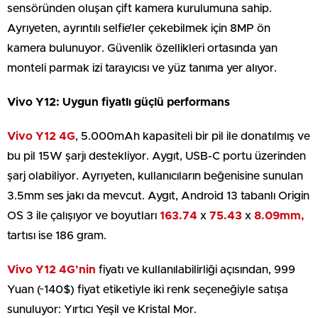
sensöründen oluşan çift kamera kurulumuna sahip.
Ayrıyeten, ayrıntılı selfie’ler çekebilmek için 8MP ön
kamera bulunuyor. Güvenlik özellikleri ortasında yan
monteli parmak izi tarayıcısı ve yüz tanıma yer alıyor.
Vivo Y12: Uygun fiyatlı güçlü performans
Vivo Y12 4G
, 5.000mAh kapasiteli bir pil ile donatılmış ve
bu pil 15W şarjı destekliyor. Aygıt, USB-C portu üzerinden
şarj olabiliyor. Ayrıyeten, kullanıcıların beğenisine sunulan
3.5mm ses jakı da mevcut. Aygıt, Android 13 tabanlı Origin
OS 3 ile çalışıyor ve boyutları
163.74
x
75.43
x
8.09mm,
tartısı ise 186 gram.
Vivo Y12 4G’nin
fiyatı ve kullanılabilirliği açısından, 999
Yuan (~140$) fiyat etiketiyle iki renk seçeneğiyle satışa
sunuluyor: Yırtıcı Yeşil ve Kristal Mor.