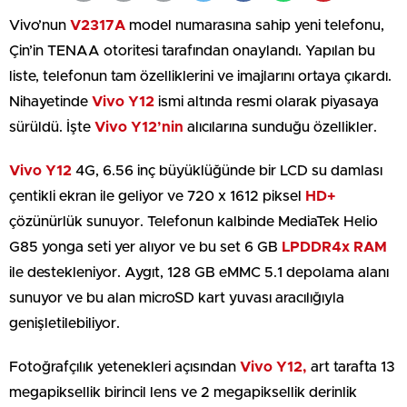
Vivo’nun
V2317A
model numarasına sahip yeni telefonu,
Çin’in TENAA otoritesi tarafından onaylandı. Yapılan bu
liste, telefonun tam özelliklerini ve imajlarını ortaya çıkardı.
Nihayetinde
Vivo Y12
ismi altında resmi olarak piyasaya
sürüldü. İşte
Vivo Y12’nin
alıcılarına sunduğu özellikler.
Vivo Y12
4G, 6.56 inç büyüklüğünde bir LCD su damlası
çentikli ekran ile geliyor ve 720 x 1612 piksel
HD+
çözünürlük sunuyor. Telefonun kalbinde MediaTek Helio
G85 yonga seti yer alıyor ve bu set 6 GB
LPDDR4x RAM
ile destekleniyor. Aygıt, 128 GB eMMC 5.1 depolama alanı
sunuyor ve bu alan microSD kart yuvası aracılığıyla
genişletilebiliyor.
Fotoğrafçılık yetenekleri açısından
Vivo Y12,
art tarafta 13
megapiksellik birincil lens ve 2 megapiksellik derinlik