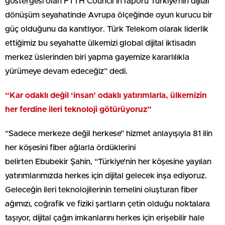
göstergesi olan FTTH Council’in raporu Türkiye’nin dijital
dönüşüm seyahatinde Avrupa ölçeğinde oyun kurucu bir
güç olduğunu da kanıtlıyor. Türk Telekom olarak liderlik
ettiğimiz bu seyahatte ülkemizi global dijital iktisadın
merkez üslerinden biri yapma gayemize kararlılıkla
yürümeye devam edeceğiz” dedi.
“Kar odaklı değil ‘insan’ odaklı yatırımlarla, ülkemizin
her ferdine ileri teknoloji götürüyoruz”
“Sadece merkeze değil herkese” hizmet anlayışıyla 81 ilin
her köşesini fiber ağlarla ördüklerini
belirten Ebubekir Şahin, “Türkiye’nin her köşesine yayılan
yatırımlarımızda herkes için dijital gelecek inşa ediyoruz.
Geleceğin ileri teknolojilerinin temelini oluşturan fiber
ağımızı, coğrafik ve fiziki şartların çetin olduğu noktalara
taşıyor, dijital çağın imkanlarını herkes için erişebilir hale