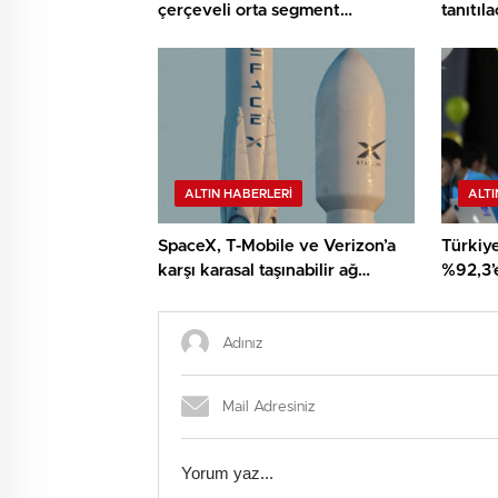
çerçeveli orta segment
tanıtıl
canavarları geliyor!
ALTIN HABERLERI
ALTI
SpaceX, T-Mobile ve Verizon’a
Türkiye
karşı karasal taşınabilir ağ
%92,3’e
kuruyor
sosyal 
kırdı