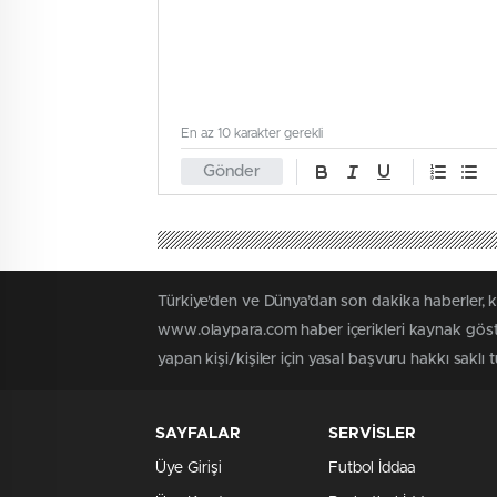
En az 10 karakter gerekli
Gönder
Türkiye'den ve Dünya’dan son dakika haberler, 
www.olaypara.com haber içerikleri kaynak göste
yapan kişi/kişiler için yasal başvuru hakkı saklı
SAYFALAR
SERVİSLER
Üye Girişi
Futbol İddaa