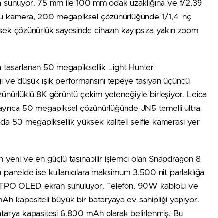
ma sunuyor. 75 mm ile 100 mm odak uzaklığına ve f/2,39
n bu kamera, 200 megapiksel çözünürlüğünde 1/1,4 inç
ek çözünürlük sayesinde cihazın kayıpsıza yakın zoom
a tasarlanan 50 megapiksellik Light Hunter
ığı ve düşük ışık performansını tepeye taşıyan üçüncü
ünürlüklü 8K görüntü çekim yeteneğiyle birleşiyor. Leica
a ayrıca 50 megapiksel çözünürlüğünde JN5 temelli ultra
 da 50 megapiksellik yüksek kaliteli selfie kamerası yer
n yeni ve en güçlü taşınabilir işlemci olan Snapdragon 8
panelde ise kullanıcılara maksimum 3.500 nit parlaklığa
 LTPO OLED ekran sunuluyor. Telefon, 90W kablolu ve
 kapasiteli büyük bir bataryaya ev sahipliği yapıyor.
atarya kapasitesi 6.800 mAh olarak belirlenmiş. Bu