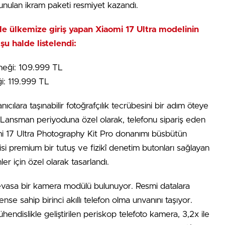
unulan ikram paketi resmiyet kazandı.
yle ülkemize giriş yapan Xiaomi 17 Ultra modelinin
 şu halde listelendi:
eği: 109.999 TL
: 119.999 TL
anıcılara taşınabilir fotoğrafçılık tecrübesini bir adım öteye
 Lansman periyoduna özel olarak, telefonu sipariş eden
mi 17 Ultra Photography Kit Pro donanımı büsbütün
isi premium bir tutuş ve fizikî denetim butonları sağlayan
r için özel olarak tasarlandı.
evasa bir kamera modülü bulunuyor. Resmi datalara
 sahip birinci akıllı telefon olma unvanını taşıyor.
endislikle geliştirilen periskop telefoto kamera, 3,2x ile