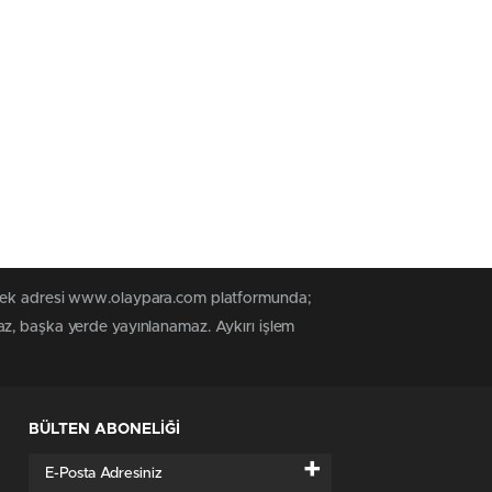
n tek adresi www.olaypara.com platformunda;
az, başka yerde yayınlanamaz. Aykırı işlem
BÜLTEN ABONELİĞİ
+