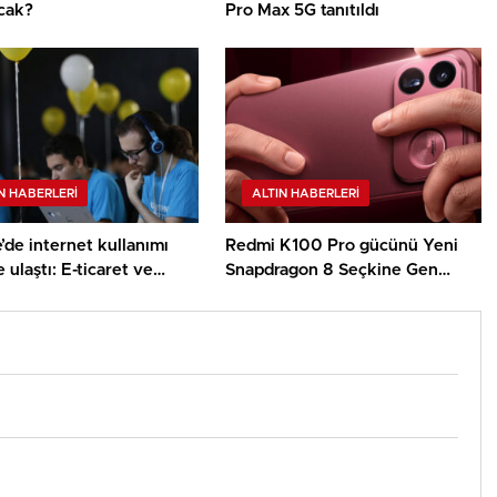
acak?
Pro Max 5G tanıtıldı
N HABERLERI
ALTIN HABERLERI
’de internet kullanımı
Redmi K100 Pro gücünü Yeni
 ulaştı: E-ticaret ve
Snapdragon 8 Seçkine Gen
medya kullanımı rekor
5V’den alacak