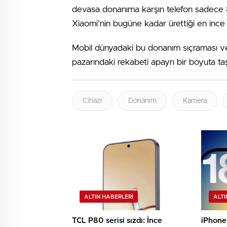
devasa donanıma karşın telefon sadece 8
Xiaomi’nin bugüne kadar ürettiği en ince 
Mobil dünyadaki bu donanım sıçraması ve 
pazarındaki rekabeti apayrı bir boyuta ta
Cihazı
Donanım
Kamera
ALTIN HABERLERI
ALTI
TCL P80 serisi sızdı: İnce
iPhone 