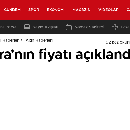
GÜNDEM
SPOR
EKONOMI
MAGAZIN
VIDEOLAR
G
nlı Borsa
Yayın Akışları
Namaz Vakitleri
Ecza
l Haberler
Altın Haberleri
92 kez okun
a’nın fiyatı açıkland