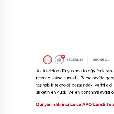
0
BEĞENDİM
ABONE OL
Akıllı telefon dünyasında fotoğrafçılık sta
resmen satışa sunuldu. Barselona’da gerçekl
taşınabilir teknoloji pazarındaki yerini a
şirketin en güçlü ve en donanımlı aygıtı ol
Dünyanın Birinci Leica APO Lensli Tel