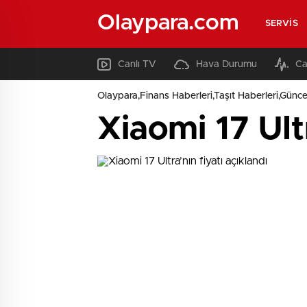
Olaypara.com
SERVIS
Canlı TV
Hava Durumu
Ca
Olaypara,Finans Haberleri,Taşıt Haberleri,Günce
Xiaomi 17 Ultr