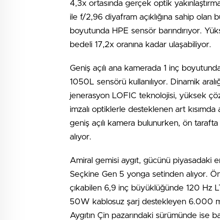
4,3x ortasında gerçek optik yakınlaştır
ile f/2,96 diyafram açıklığına sahip ola
boyutunda HPE sensör barındırıyor. Yüks
bedeli 17,2x oranına kadar ulaşabiliyor.
Geniş açılı ana kamerada 1 inç boyutund
1050L sensörü kullanılıyor. Dinamik aral
jenerasyon LOFIC teknolojisi, yüksek çöz
imzalı optiklerle desteklenen art kısımd
geniş açılı kamera bulunurken, ön tarafta
alıyor.
Amiral gemisi aygıt, gücünü piyasadaki e
Seçkine Gen 5 yonga setinden alıyor. Ön 
çıkabilen 6,9 inç büyüklüğünde 120 Hz
50W kablosuz şarj destekleyen 6.000 mAh
Aygıtın Çin pazarındaki sürümünde ise b