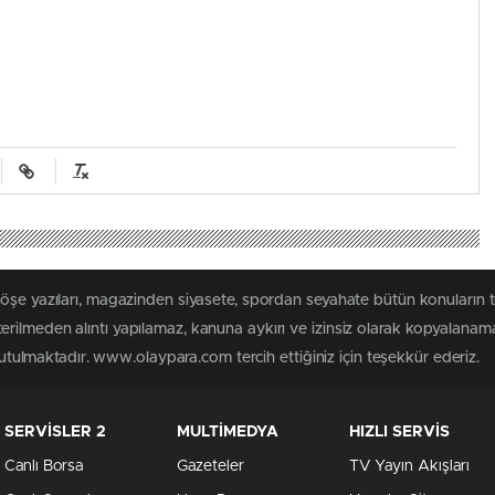
köşe yazıları, magazinden siyasete, spordan seyahate bütün konuları
rilmeden alıntı yapılamaz, kanuna aykırı ve izinsiz olarak kopyalanam
 tutulmaktadır. www.olaypara.com tercih ettiğiniz için teşekkür ederiz.
SERVİSLER 2
MULTİMEDYA
HIZLI SERVİS
Canlı Borsa
Gazeteler
TV Yayın Akışları