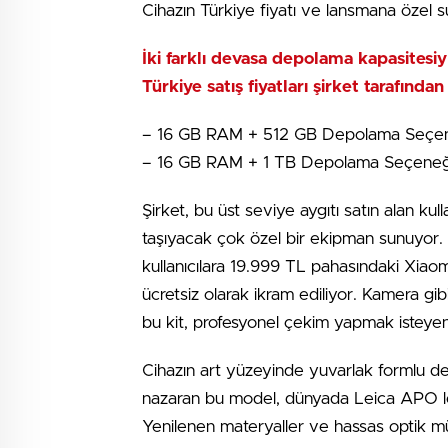
Cihazın Türkiye fiyatı ve lansmana özel s
İki farklı devasa depolama kapasitesi
Türkiye satış fiyatları şirket tarafından
– 16 GB RAM + 512 GB Depolama Seçen
– 16 GB RAM + 1 TB Depolama Seçeneği
Şirket, bu üst seviye aygıtı satın alan kull
taşıyacak çok özel bir ekipman sunuyor.
kullanıcılara 19.999 TL pahasındaki Xiao
ücretsiz olarak ikram ediliyor. Kamera gib
bu kit, profesyonel çekim yapmak isteyenle
Cihazın art yüzeyinde yuvarlak formlu d
nazaran bu model, dünyada Leica APO lense
Yenilenen materyaller ve hassas optik müh