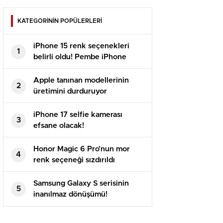
KATEGORİNİN POPÜLERLERİ
iPhone 15 renk seçenekleri
1
belirli oldu! Pembe iPhone
geliyor!
Apple tanınan modellerinin
2
üretimini durduruyor
iPhone 17 selfie kamerası
3
efsane olacak!
Honor Magic 6 Pro’nun mor
4
renk seçeneği sızdırıldı
Samsung Galaxy S serisinin
5
inanılmaz dönüşümü!