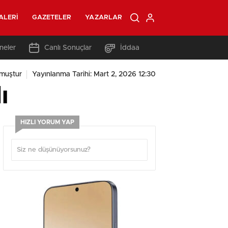
ALERI
GAZETELER
YAZARLAR
neler
Canlı Sonuçlar
İddaa
muştur
Yayınlanma Tarihi: Mart 2, 2026 12:30
ı
HIZLI YORUM YAP