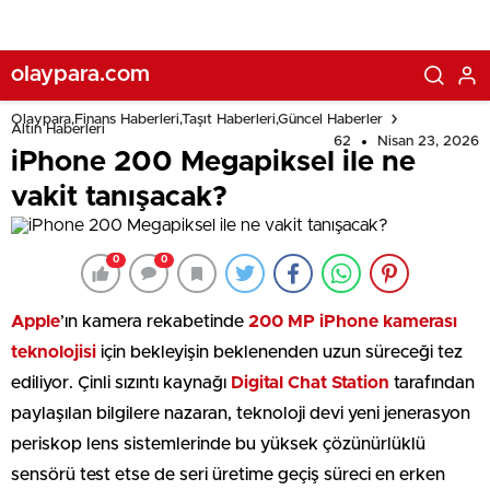
olaypara.com
Olaypara,Finans Haberleri,Taşıt Haberleri,Güncel Haberler
Altın Haberleri
62
Nisan 23, 2026
iPhone 200 Megapiksel ile ne
vakit tanışacak?
0
0
Apple
’ın kamera rekabetinde
200 MP iPhone kamerası
teknolojisi
için bekleyişin beklenenden uzun süreceği tez
ediliyor. Çinli sızıntı kaynağı
Digital Chat Station
tarafından
paylaşılan bilgilere nazaran, teknoloji devi yeni jenerasyon
periskop lens sistemlerinde bu yüksek çözünürlüklü
sensörü test etse de seri üretime geçiş süreci en erken