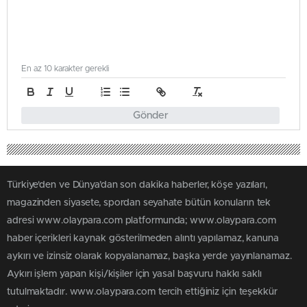
En az 10 karakter gerekli
Gönder
Türkiye'den ve Dünya’dan son dakika haberler, köşe yazıları,
magazinden siyasete, spordan seyahate bütün konuların tek
adresi www.olaypara.com platformunda; www.olaypara.com
haber içerikleri kaynak gösterilmeden alıntı yapılamaz, kanuna
aykırı ve izinsiz olarak kopyalanamaz, başka yerde yayınlanamaz.
Aykırı işlem yapan kişi/kişiler için yasal başvuru hakkı saklı
tutulmaktadır. www.olaypara.com tercih ettiğiniz için teşekkür