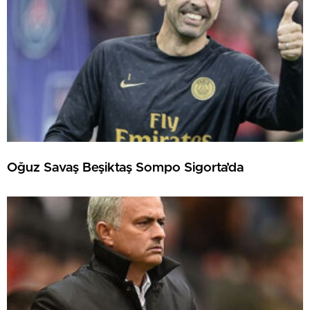
Oğuz Savaş Beşiktaş Sompo Sigorta’da