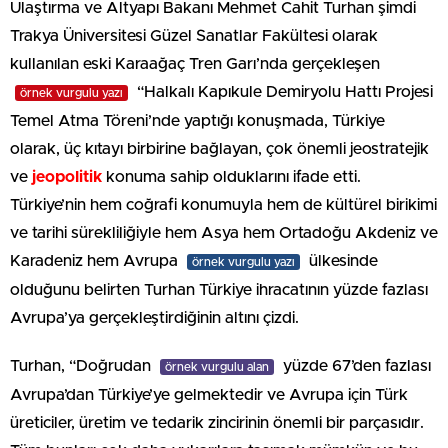
Ulaştırma ve Altyapı Bakanı Mehmet Cahit Turhan şimdi
Trakya Üniversitesi Güzel Sanatlar Fakültesi olarak
kullanılan eski Karaağaç Tren Garı’nda gerçekleşen
“Halkalı Kapıkule Demiryolu Hattı Projesi
örnek vurgulu yazı
Temel Atma Töreni’nde yaptığı konuşmada, Türkiye
olarak, üç kıtayı birbirine bağlayan, çok önemli jeostratejik
ve
jeopolitik
konuma sahip olduklarını ifade etti.
Türkiye’nin hem coğrafi konumuyla hem de kültürel birikimi
ve tarihi sürekliliğiyle hem Asya hem Ortadoğu Akdeniz ve
Karadeniz hem Avrupa
ülkesinde
örnek vurgulu yazı
olduğunu belirten Turhan Türkiye ihracatının yüzde fazlası
Avrupa’ya gerçekleştirdiğinin altını çizdi.
Turhan, “Doğrudan
yüzde 67’den fazlası
örnek vurgulu alan
Avrupa’dan Türkiye’ye gelmektedir ve Avrupa için Türk
üreticiler, üretim ve tedarik zincirinin önemli bir parçasıdır.